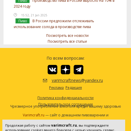
Пиво
Производство пива в России выросло на 10% в
2024 году
15:52, 21 Jan 2025
Пиво
В России предложили отслеживать
использование солода в производстве пива
Посмотреть все новости
Посмотреть все статьи
По всем вопросам:
varimcraftnews@yandex.ru
Реклама
Редакция
Политика конфиденциальности
Пользовательское соглашение
Чрезмерное употребление алкоголя вредит вашему здоровью
Varimcraft.ru
— сайт о домашнем пивоварении и
самогоноварении.
varimcraft.ru
Продолжая работу с сайтом
, вы подтверждаете
Сетевое издание «Варимкрафт». Зарегистрировано в
использование cookies вашего браузера с целью улучшить сервис,