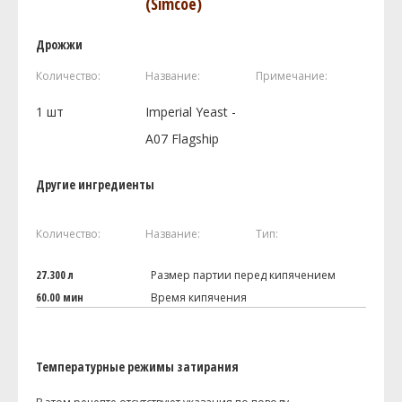
(Simcoe)
Дрожжи
Количество:
Название:
Примечание:
1
шт
Imperial Yeast -
A07 Flagship
Другие ингредиенты
Количество:
Название:
Тип:
27.300 л
Размер партии перед кипячением
60.00 мин
Время кипячения
Температурные режимы затирания