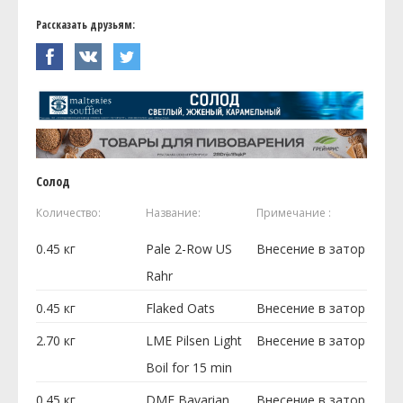
Рассказать друзьям:
Солод
Количество:
Название:
Примечание :
0.45
кг
Pale 2-Row US
Внесение в затор
Rahr
0.45
кг
Flaked Oats
Внесение в затор
2.70
кг
LME Pilsen Light
Внесение в затор
Boil for 15 min
0.45
кг
DME Bavarian
Внесение в затор