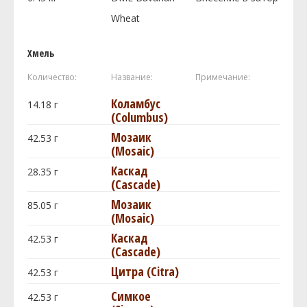
Wheat
Хмель
Количество:
Название:
Примечание:
Коламбус
14.18
г
(Columbus)
Мозаик
42.53
г
(Mosaic)
Каскад
28.35
г
(Cascade)
Мозаик
85.05
г
(Mosaic)
Каскад
42.53
г
(Cascade)
Цитра (Citra)
42.53
г
Симкое
42.53
г