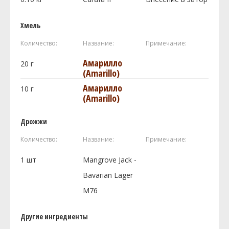
Хмель
Количество:
Название:
Примечание:
Амарилло
20
г
(Amarillo)
Амарилло
10
г
(Amarillo)
Дрожжи
Количество:
Название:
Примечание:
1
шт
Mangrove Jack -
Bavarian Lager
M76
Другие ингредиенты