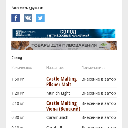
Рассказать друзьям:
Солод
Количество:
Название:
Примечание :
Castle Malting
1.50
кг
Внесение в затор
Pilsner Malt
1.20
кг
Munich Light
Внесение в затор
Castle Malting
2.10
кг
Внесение в затор
Viena (Венский)
0.30
кг
Caramunich I
Внесение в затор
0.10
кг
Carafa II
Внесение в затор