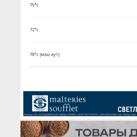
70°c
72°c
78°c (мэш-аут)