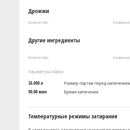
Дрожжи
Количество:
Название
Другие ингредиенты
Количество:
Название
Параметры варки:
26.000 л
Размер партии перед кипячение
90.00 мин
Время кипячения
Температурные режимы затирания
В этом рецепте отсутствуют указания по поводу 