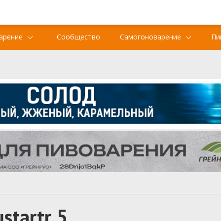
арение
Сообщество
Самогоноварение
Пи
startr 5