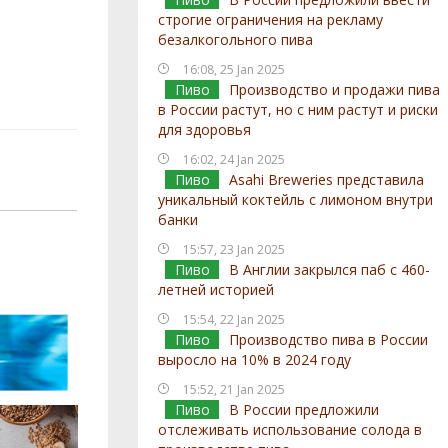
строгие ограничения на рекламу
безалкогольного пива
16:08, 25 Jan 2025
Пиво
Производство и продажи пива
в России растут, но с ним растут и риски
для здоровья
16:02, 24 Jan 2025
Пиво
Asahi Breweries представила
уникальный коктейль с лимоном внутри
банки
15:57, 23 Jan 2025
Пиво
В Англии закрылся паб с 460-
летней историей
15:54, 22 Jan 2025
Пиво
Производство пива в России
выросло на 10% в 2024 году
15:52, 21 Jan 2025
Пиво
В России предложили
отслеживать использование солода в