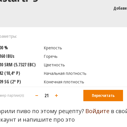
Добави
раметры:
400 %
Крепость
160 IBUs
Горечь
10 SRM (5.7327 EBC)
Цветность
42 (10,4° P)
Начальная плотность
09 SG (2° P)
Конечная плотность
Пересчитать
мер партии(л):
арили пиво по этому рецепту?
Войдите
в сво
ккаунт и напишите про это