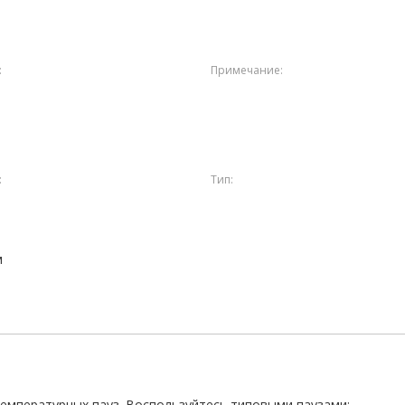
:
Примечание:
:
Тип:
м
температурных пауз. Воспользуйтесь типовыми паузами: