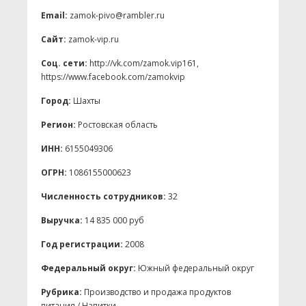
Email:
zamok-pivo@rambler.ru
Сайт:
zamok-vip.ru
Соц. сети:
http://vk.com/zamok.vip161,
https://www.facebook.com/zamokvip
Город:
Шахты
Регион:
Ростовская область
ИНН:
6155049306
ОГРН:
1086155000623
Численность сотрудников:
32
Выручка:
14 835 000 руб
Год регистрации:
2008
Федеральный округ:
Южный федеральный округ
Рубрика:
Производство и продажа продуктов
питания / Напитки