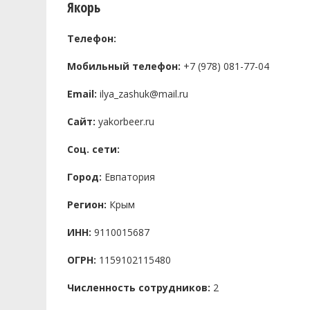
Якорь
Телефон:
Мобильный телефон:
+7 (978) 081-77-04
Email:
ilya_zashuk@mail.ru
Сайт:
yakorbeer.ru
Соц. сети:
Город:
Евпатория
Регион:
Крым
ИНН:
9110015687
ОГРН:
1159102115480
Численность сотрудников:
2