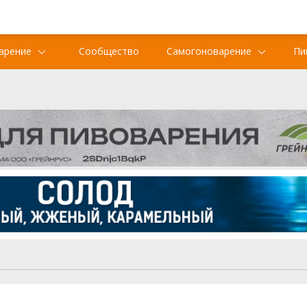
арение
Сообщество
Самогоноварение
Пи