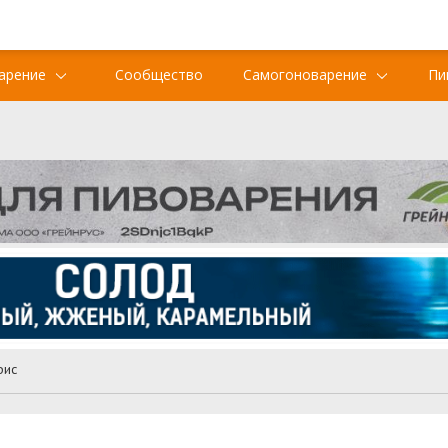
арение
Сообщество
Самогоноварение
Пи
фис