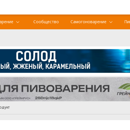
арение
Сообщество
Самогоноварение
Пи
одукт