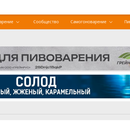
арение
Сообщество
Самогоноварение
Пи