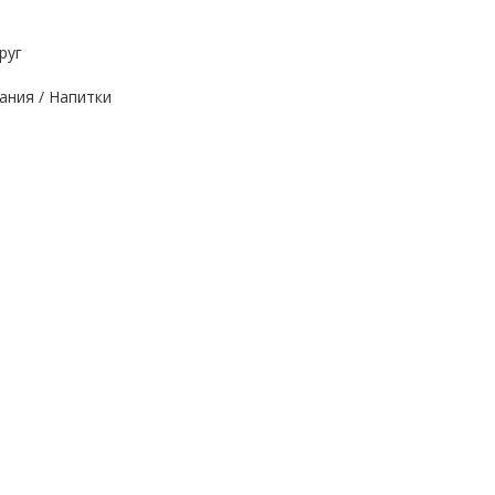
руг
ания / Напитки