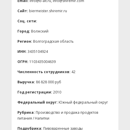
Email:
info@b-alt.ru, info@shiremir.com
Сайт:
biermeister.shiremir.ru
Соц. сети:
Город:
Волжский
Регион:
Волгоградская область
ИНН:
3435104924
ОГРН:
1103435004639
Численность сотрудников:
42
Выручка:
86 828 000 руб
Год регистрации:
2010
Федеральный округ:
Южный федеральный округ
Рубрика:
Производство и продажа продуктов
питания / Напитки
Подрубрика:
Пивоваренные заводы