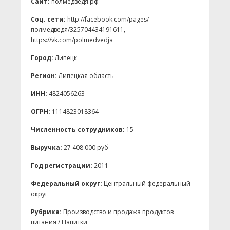
Сайт:
полмедведя.рф
Соц. сети:
http://facebook.com/pages/
полмедведя/325704434191611,
https://vk.com/polmedvedja
Город:
Липецк
Регион:
Липецкая область
ИНН:
4824056263
ОГРН:
1114823018364
Численность сотрудников:
15
Выручка:
27 408 000 руб
Год регистрации:
2011
Федеральный округ:
Центральный федеральный
округ
Рубрика:
Производство и продажа продуктов
питания / Напитки