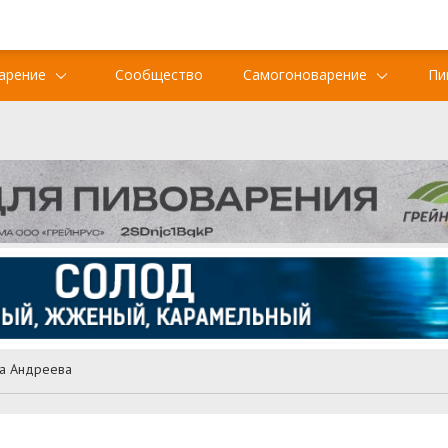
арение
Сообщество
Самогоноварение
Пи
ца Андреева