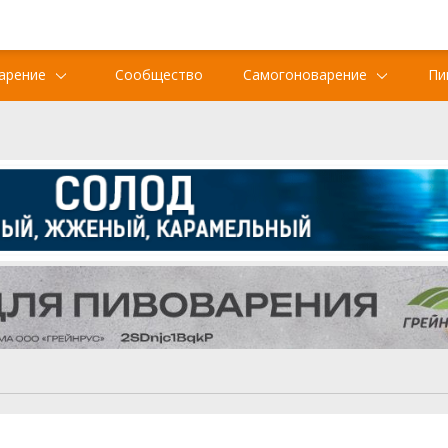
арение
Сообщество
Самогоноварение
Пи