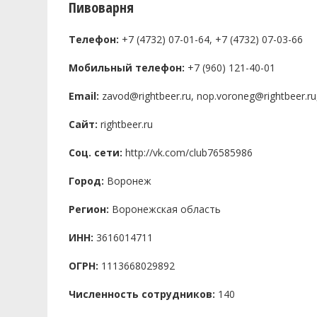
Пивоварня
Телефон:
+7 (4732) 07-01-64, +7 (4732) 07-03-66
Мобильный телефон:
+7 (960) 121-40-01
Email:
zavod@rightbeer.ru, nop.voroneg@rightbeer.ru,
Сайт:
rightbeer.ru
Соц. сети:
http://vk.com/club76585986
Город:
Воронеж
Регион:
Воронежская область
ИНН:
3616014711
ОГРН:
1113668029892
Численность сотрудников:
140