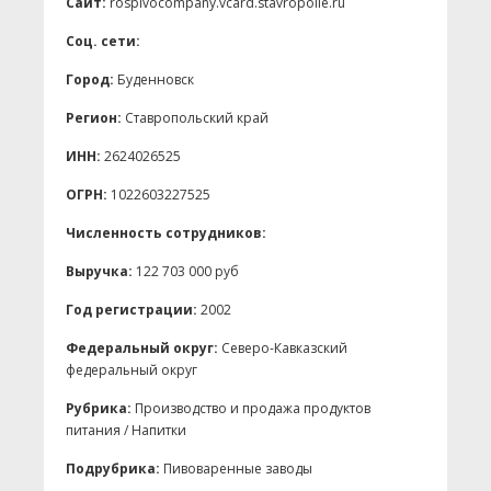
Сайт:
rospivocompany.vcard.stavropolie.ru
Соц. сети:
Город:
Буденновск
Регион:
Ставропольский край
ИНН:
2624026525
ОГРН:
1022603227525
Численность сотрудников:
Выручка:
122 703 000 руб
Год регистрации:
2002
Федеральный округ:
Северо-Кавказский
федеральный округ
Рубрика:
Производство и продажа продуктов
питания / Напитки
Подрубрика:
Пивоваренные заводы