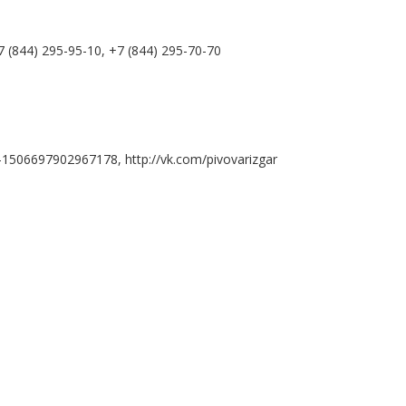
7 (844) 295-95-10, +7 (844) 295-70-70
506697902967178, http://vk.com/pivovarizgar