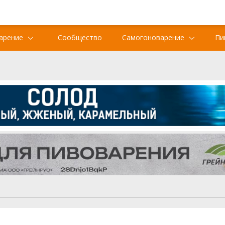
арение
Сообщество
Самогоноварение
Пи