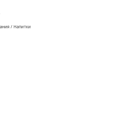
г
ания / Напитки