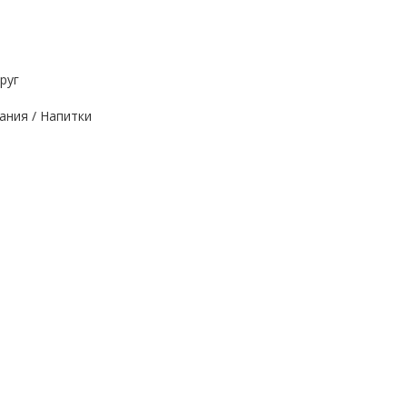
руг
ания / Напитки