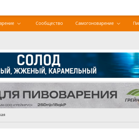
арение
Сообщество
Самогоноварение
Пи
кая