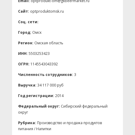
Email:
optprodukt-om@gkbeermarket.ru
Сайт:
optproduktomsk.ru
Соц. сети:
Город:
Омск
Регион:
Омская область
ИНН:
5503253423
ОГРН:
1145543043392
Численность сотрудников:
3
Выручка:
34 117 000 руб
Год регистрации:
2014
Федеральный округ:
Сибирский федеральный
округ
Рубрика:
Производство и продажа продуктов
питания / Напитки