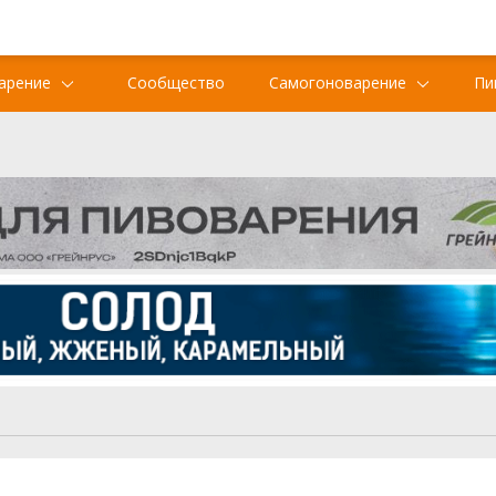
арение
Сообщество
Самогоноварение
Пи