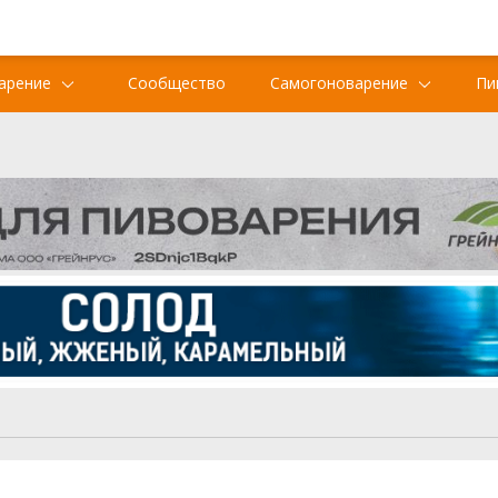
арение
Сообщество
Самогоноварение
Пи