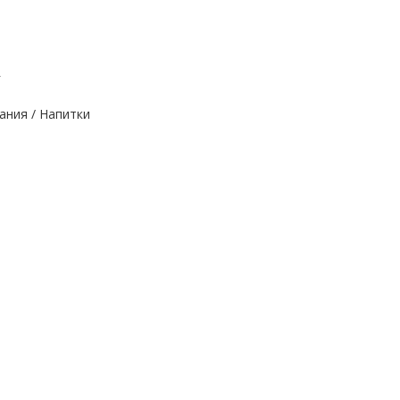
г
ания / Напитки