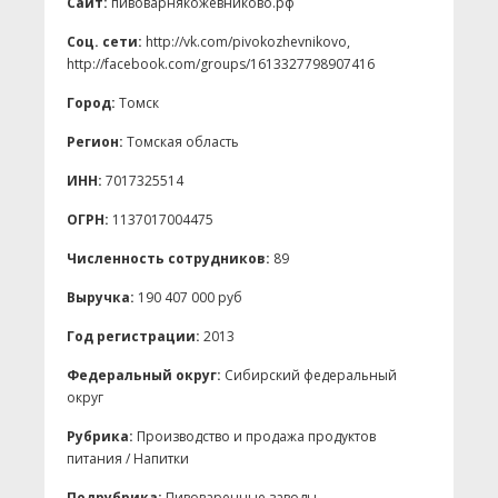
Сайт:
пивоварнякожевниково.рф
Соц. сети:
http://vk.com/pivokozhevnikovo,
http://facebook.com/groups/1613327798907416
Город:
Томск
Регион:
Томская область
ИНН:
7017325514
ОГРН:
1137017004475
Численность сотрудников:
89
Выручка:
190 407 000 руб
Год регистрации:
2013
Федеральный округ:
Сибирский федеральный
округ
Рубрика:
Производство и продажа продуктов
питания / Напитки
Подрубрика:
Пивоваренные заводы