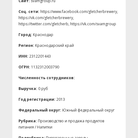
Сайт:
svamgroup.ru
Соц. сети:
https://www.facebook.com/gletcherbrewery,
https://vk.com/gletcherbrewery,
https://twitter.com/gletcherb, https://vk.com/svamgroup
Город:
Краснодар
Регион:
Краснодарский край
ИНН:
2312201443
ОГРН:
1132312003790
Численность сотрудников:
Выручка:
0 руб
Год регистрации:
2013
Федеральный округ:
Южный федеральный округ
Рубрика:
Производство и продажа продуктов
питания / Напитки
Подрубрика:
Пивоваренные заводы