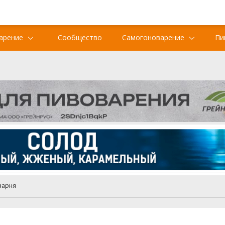
арение
Сообщество
Самогоноварение
Пи
варня