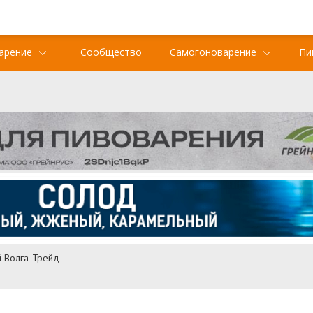
арение
Сообщество
Самогоноварение
Пи
й Волга-Трейд