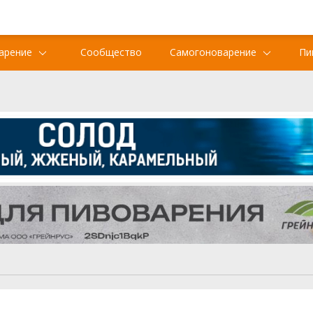
арение
Сообщество
Самогоноварение
Пи