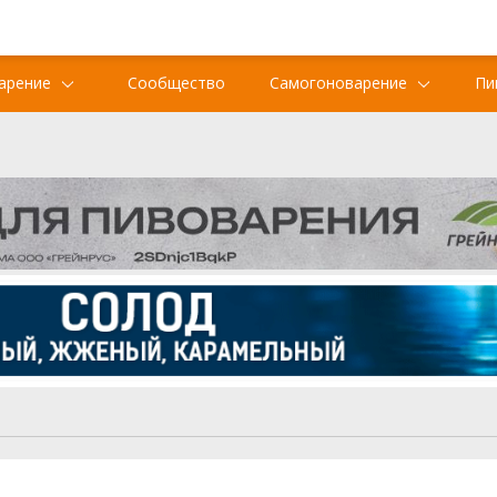
арение
Сообщество
Самогоноварение
Пи