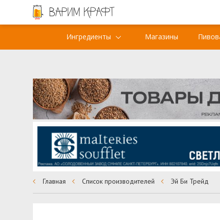
Ингредиенты
Магазины
Пивов
Главная
Список производителей
Эй Би Трейд