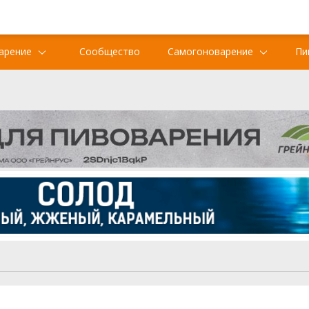
арение
Сообщество
Самогоноварение
Пи