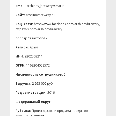
Email:
arshinov_brewery@mail.ru
Сайт:
arshinovbrewery.ru
Соц. сети:
https://www.facebook.com/arshinovbrewery,
https://vk.com/arshinovbrewery
Город:
Севастополь
Регион:
Крым
ИНН:
9202503211
ОГРН:
1169204058572
Численность сотрудников:
5
Выручка:
2 953 000 руб
Год регистрации:
2016
Федеральный округ:
Рубрика:
Производство и продажа продуктов
питания / Напитки