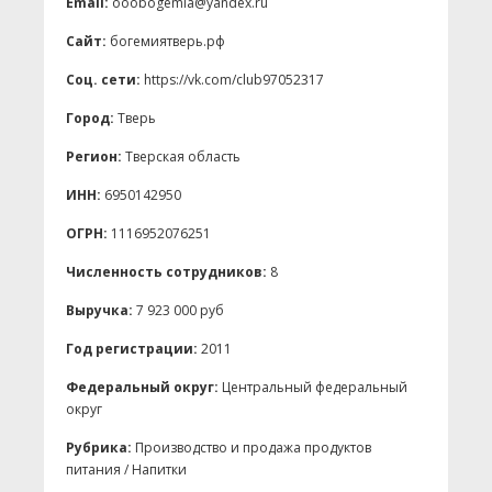
Email:
ooobogemia@yandex.ru
Сайт:
богемиятверь.рф
Соц. сети:
https://vk.com/club97052317
Город:
Тверь
Регион:
Тверская область
ИНН:
6950142950
ОГРН:
1116952076251
Численность сотрудников:
8
Выручка:
7 923 000 руб
Год регистрации:
2011
Федеральный округ:
Центральный федеральный
округ
Рубрика:
Производство и продажа продуктов
питания / Напитки