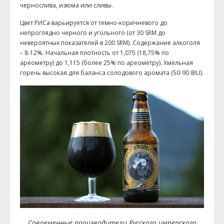
чернослива, изюма или сливы.
Цвет РИСа варьируется от темно-коричневого до
непроглядно черного и угольного (от 30 SRM до
невероятных показателей в 200 SRM). Содержание алкоголя
– 8-12%. Начальная плотность от 1,075 (18,75% по
ареометру) до 1,115 (более 25% по ареометру). Хмельная
горечь высокая для баланса солодового аромата (50-90 IBU).
Современные производители Русского имперского