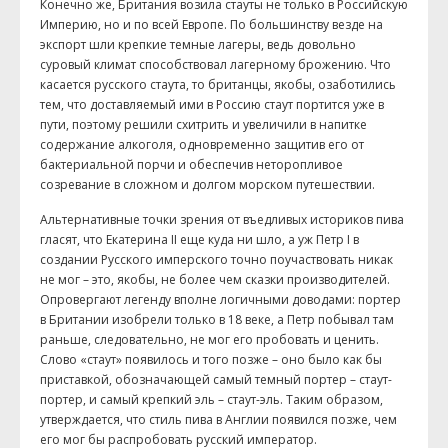
Конечно же, Британия возила стауты не только в Российскую
Империю, но и по всей Европе. По большинству везде на
экспорт шли крепкие темные лагеры, ведь довольно
суровый климат способствовал лагерному брожению. Что
касается русского стаута, то британцы, якобы, озаботились
тем, что доставляемый ими в Россию стаут портится уже в
пути, поэтому решили схитрить и увеличили в напитке
содержание алкоголя, одновременно защитив его от
бактериальной порчи и обеспечив неторопливое
созревание в сложном и долгом морском путешествии.
Альтернативные точки зрения от въедливых историков пива
гласят, что Екатерина II еще куда ни шло, а уж Петр I в
создании Русского имперского точно поучаствовать никак
не мог – это, якобы, не более чем сказки производителей.
Опровергают легенду вполне логичными доводами: портер
в Британии изобрели только в 18 веке, а Петр побывал там
раньше, следовательно, не мог его пробовать и ценить.
Слово «стаут» появилось и того позже – оно было как бы
приставкой, обозначающей самый темный портер – стаут-
портер, и самый крепкий эль – стаут-эль. Таким образом,
утверждается, что стиль пива в Англии появился позже, чем
его мог бы распробовать русский император.