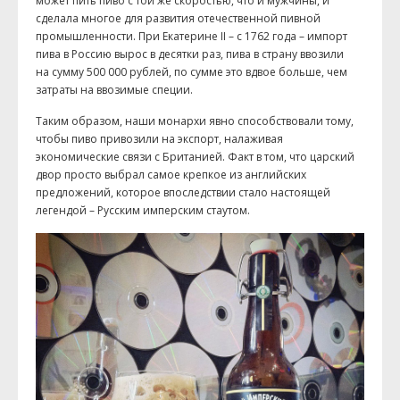
может пить пиво с той же скоростью, что и мужчины, и
сделала многое для развития отечественной пивной
промышленности. При Екатерине II – с 1762 года – импорт
пива в Россию вырос в десятки раз, пива в страну ввозили
на сумму 500 000 рублей, по сумме это вдвое больше, чем
затраты на ввозимые специи.
Таким образом, наши монархи явно способствовали тому,
чтобы пиво привозили на экспорт, налаживая
экономические связи с Британией. Факт в том, что царский
двор просто выбрал самое крепкое из английских
предложений, которое впоследствии стало настоящей
легендой – Русским имперским стаутом.