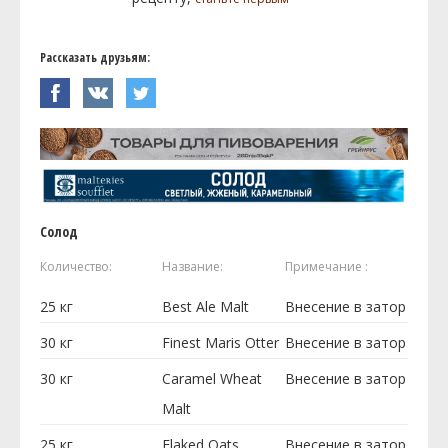
Рассказать друзьям:
Солод
Количество:
Название:
Примечание :
25
кг
Best Ale Malt
Внесение в затор
30
кг
Finest Maris Otter
Внесение в затор
30
кг
Caramel Wheat
Внесение в затор
Malt
25
кг
Flaked Oats
Внесение в затор