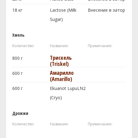
18
кг
Lactose (Milk
Внесение в затор
Sugar)
Хмель
Количество:
Название:
Примечание:
Трискель
800
г
(Triskel)
Амарилло
600
г
(Amarillo)
600
г
Ekuanot LupuLN2
(Cryo)
Дрожжи
Количество:
Название:
Примечание: