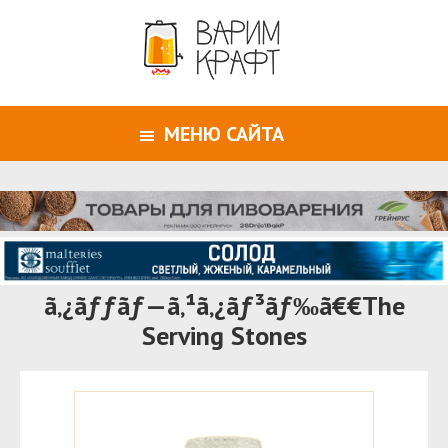
МЕНЮ САЙТА
ã‚¿ãƒƒãƒ—ã‚¹ã‚¿ãƒ³ãƒ‰ã€€The
Serving Stones