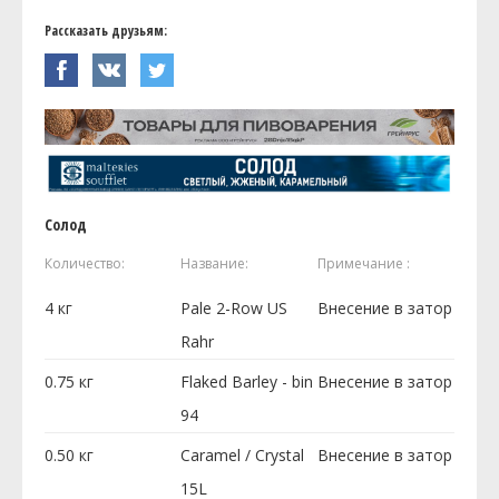
Рассказать друзьям:
Солод
Количество:
Название:
Примечание :
4
кг
Pale 2-Row US
Внесение в затор
Rahr
0.75
кг
Flaked Barley - bin
Внесение в затор
94
0.50
кг
Caramel / Crystal
Внесение в затор
15L