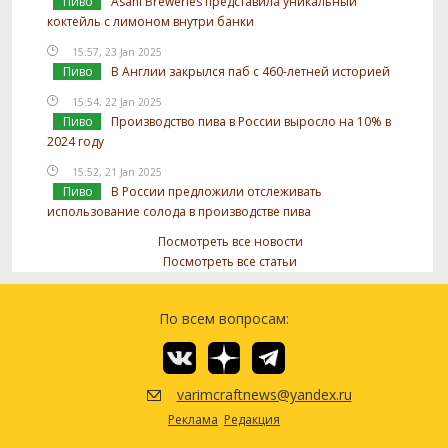
Пиво
Asahi Breweries представила уникальный
коктейль с лимоном внутри банки
15:57, 23 Jan 2025
Пиво
В Англии закрылся паб с 460-летней историей
15:54, 22 Jan 2025
Пиво
Производство пива в России выросло на 10% в
2024 году
15:52, 21 Jan 2025
Пиво
В России предложили отслеживать
использование солода в производстве пива
Посмотреть все новости
Посмотреть все статьи
По всем вопросам:
varimcraftnews@yandex.ru
Реклама
Редакция