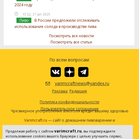
2024 году
15:52, 21 Jan 2025
Пиво
В России предложили отслеживать
использование солода в производстве пива
Посмотреть все новости
Посмотреть все статьи
По всем вопросам:
varimcraftnews@yandex.ru
Реклама
Редакция
Политика конфиденциальности
Пользовательское соглашение
Чрезмерное употребление алкоголя вредит вашему здоровью
Varimcraft.ru
— сайт о домашнем пивоварении и
самогоноварении.
varimcraft.ru
Продолжая работу с сайтом
, вы подтверждаете
Сетевое издание «Варимкрафт». Зарегистрировано в
использование cookies вашего браузера с целью улучшить сервис,
Федеральной службе по надзору в сфере связи, информационных