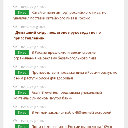
18:45, 27 Jan 2025
Пиво
Китай снизил импорт российского пива, но
увеличил поставки китайского пива в Россию
10:39, 5 Aug 2024
Домашний сидр: пошаговое руководство по
приготовлению
16:12, 26 Jan 2025
Пиво
В России предложили ввести строгие
ограничения на рекламу безалкогольного пива
16:08, 25 Jan 2025
Пиво
Производство и продажи пива в России растут, но
с ним растут и риски для здоровья
16:02, 24 Jan 2025
Пиво
Asahi Breweries представила уникальный
коктейль с лимоном внутри банки
15:57, 23 Jan 2025
Пиво
В Англии закрылся паб с 460-летней историей
15:54, 22 Jan 2025
Пиво
Производство пива в России выросло на 10% в