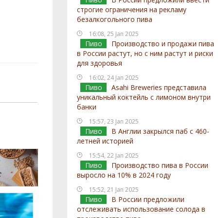
строгие ограничения на рекламу
безалкогольного пива
16:08, 25 Jan 2025
Пиво
Производство и продажи пива
в России растут, но с ним растут и риски
для здоровья
16:02, 24 Jan 2025
Пиво
Asahi Breweries представила
уникальный коктейль с лимоном внутри
банки
15:57, 23 Jan 2025
Пиво
В Англии закрылся паб с 460-
летней историей
15:54, 22 Jan 2025
Пиво
Производство пива в России
выросло на 10% в 2024 году
15:52, 21 Jan 2025
Пиво
В России предложили
отслеживать использование солода в