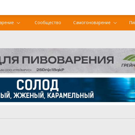
арение
Сообщество
Самогоноварение
Пи