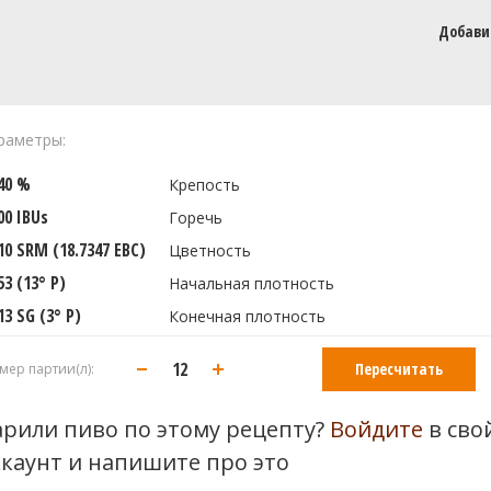
Добави
раметры:
240 %
Крепость
00 IBUs
Горечь
10 SRM (18.7347 EBC)
Цветность
53 (13° P)
Начальная плотность
13 SG (3° P)
Конечная плотность
Пересчитать
мер партии(л):
арили пиво по этому рецепту?
Войдите
в сво
ккаунт и напишите про это