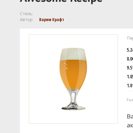
Стиль:
Автор:
Варим Крафт
Па
5.
0.0
9.5
1.0
1.0
Раз
В
а