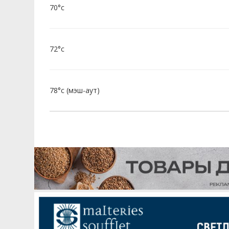
70°c
72°c
78°c (мэш-аут)