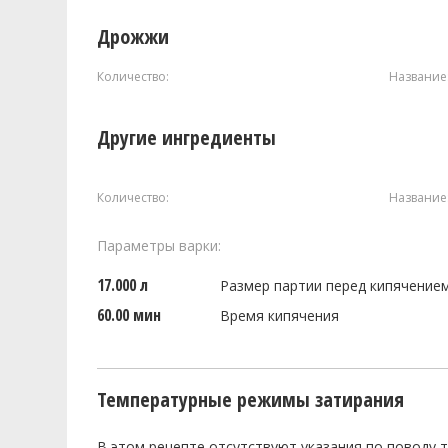
Дрожжи
Количество:
Название
Другие ингредиенты
Количество:
Название
Параметры варки:
17.000 л
Размер партии перед кипячение
60.00 мин
Время кипячения
Температурные режимы затирания
В этом рецепте отсутствуют указания по поводу 