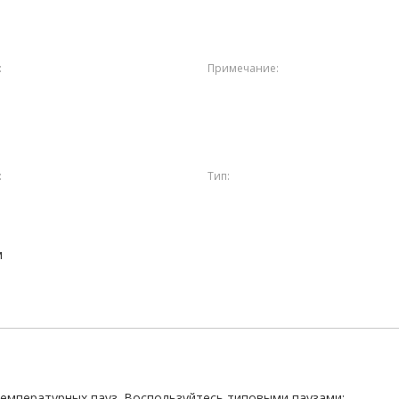
:
Примечание:
:
Тип:
м
температурных пауз. Воспользуйтесь типовыми паузами: