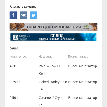
Рассказать друзьям:
Солод
Количество:
Название:
Примечание :
4
кг
Pale 2-Row US
Внесение в затор
Rahr
0.75
кг
Flaked Barley - bin
Внесение в затор
94
0.50
кг
Caramel / Crystal
Внесение в затор
15L