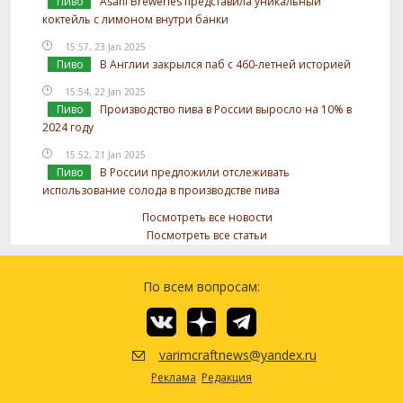
Пиво
Asahi Breweries представила уникальный
коктейль с лимоном внутри банки
15:57, 23 Jan 2025
Пиво
В Англии закрылся паб с 460-летней историей
15:54, 22 Jan 2025
Пиво
Производство пива в России выросло на 10% в
2024 году
15:52, 21 Jan 2025
Пиво
В России предложили отслеживать
использование солода в производстве пива
Посмотреть все новости
Посмотреть все статьи
По всем вопросам:
varimcraftnews@yandex.ru
Реклама
Редакция