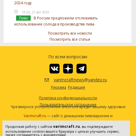
2024 году
15:52, 21 Jan 2025
Пиво
В России предложили отслеживать
использование солода в производстве пива
Посмотреть все новости
Посмотреть все статьи
По всем вопросам:
varimcraftnews@yandex.ru
Реклама
Редакция
Политика конфиденциальности
Пользовательское соглашение
Чрезмерное употребление алкоголя вредит вашему здоровью
Varimcraft.ru
— сайт о домашнем пивоварении и
самогоноварении.
varimcraft.ru
Продолжая работу с сайтом
, вы подтверждаете
Сетевое издание «Варимкрафт». Зарегистрировано в
использование cookies вашего браузера с целью улучшить сервис,
Федеральной службе по надзору в сфере связи, информационных
также соглашаетесь с документами: