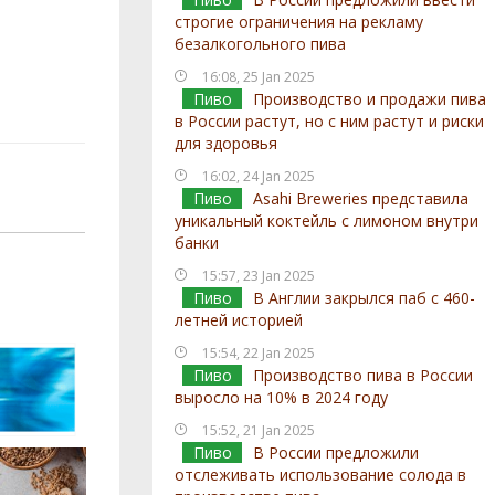
строгие ограничения на рекламу
безалкогольного пива
16:08, 25 Jan 2025
Пиво
Производство и продажи пива
в России растут, но с ним растут и риски
для здоровья
16:02, 24 Jan 2025
Пиво
Asahi Breweries представила
уникальный коктейль с лимоном внутри
банки
15:57, 23 Jan 2025
Пиво
В Англии закрылся паб с 460-
летней историей
15:54, 22 Jan 2025
Пиво
Производство пива в России
выросло на 10% в 2024 году
15:52, 21 Jan 2025
Пиво
В России предложили
отслеживать использование солода в