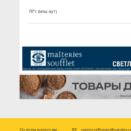
78°c (мэш-аут)
По всем вопросам:
varimcraftnews@yandex.r