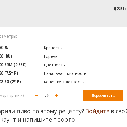
Добави
раметры:
970 %
Крепость
00 IBUs
Горечь
00 SRM (0 EBC)
Цветность
30 (7,5° P)
Начальная плотность
08 SG (2° P)
Конечная плотность
Пересчитать
мер партии(л):
арили пиво по этому рецепту?
Войдите
в сво
ккаунт и напишите про это