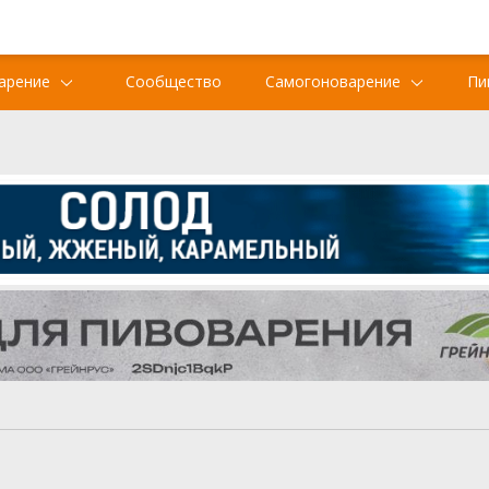
арение
Сообщество
Самогоноварение
Пи