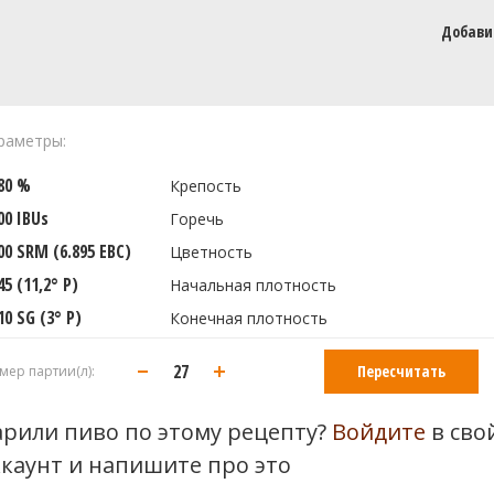
Добави
раметры:
580 %
Крепость
00 IBUs
Горечь
00 SRM (6.895 EBC)
Цветность
45 (11,2° P)
Начальная плотность
10 SG (3° P)
Конечная плотность
Пересчитать
мер партии(л):
арили пиво по этому рецепту?
Войдите
в сво
ккаунт и напишите про это