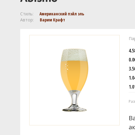
Стиль:
Американский пэйл эль
Автор:
Варим Крафт
Па
4.
0.0
3.5
1.0
1.0
Раз
В
а