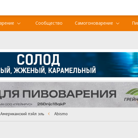
арение
Сообщество
Самогоноварение
Пи
Американский пэйл эль
Abismo