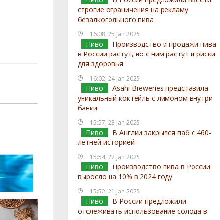
строгие ограничения на рекламу
безалкогольного пива
16:08, 25 Jan 2025
Пиво
Производство и продажи пива
в России растут, но с ним растут и риски
для здоровья
16:02, 24 Jan 2025
Пиво
Asahi Breweries представила
уникальный коктейль с лимоном внутри
банки
15:57, 23 Jan 2025
Пиво
В Англии закрылся паб с 460-
летней историей
15:54, 22 Jan 2025
Пиво
Производство пива в России
выросло на 10% в 2024 году
15:52, 21 Jan 2025
Пиво
В России предложили
отслеживать использование солода в