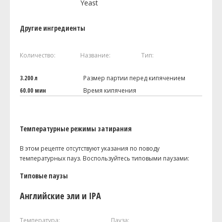
Yeast
Другие ингредиенты
Количество:
Название:
Тип:
3.200 л
Размер партии перед кипячением
60.00 мин
Время кипячения
Температурные режимы затирания
В этом рецепте отсутствуют указания по поводу
температурных пауз. Воспользуйтесь типовыми паузами:
Типовые паузы
Английские эли и IPA
Температура:
Пауза: