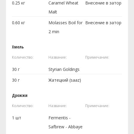
0.25
кг
Caramel Wheat
Внесение в затор
Malt
0.60
кг
Molasses Boil for
Внесение в затор
2 min
Хмель
Количество:
Название:
Примечание:
30
г
Styrian Goldings
30
г
Жатецкий (saaz)
Дрожжи
Количество:
Название:
Примечание:
1
шт
Fermentis -
Safbrew - Abbaye