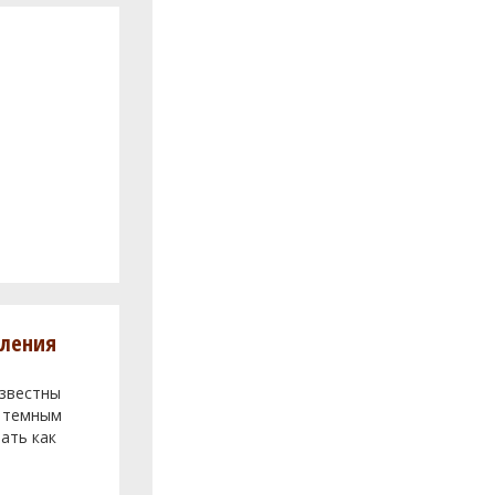
вления
известны
м темным
ать как