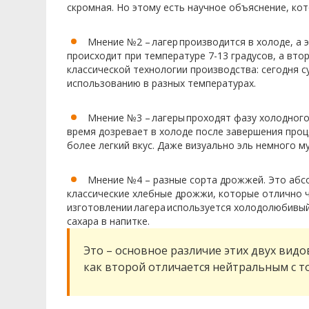
скромная. Но этому есть научное объяснение, ко
Мнение №2 –
лагер
производится в холоде, а 
происходит при температуре 7-13 градусов, а вто
классической технологии производства: сегодня
использованию в разных температурах.
Мнение №3 –
лагеры
проходят фазу холодного
время дозревает в холоде после завершения проц
более легкий вкус. Даже визуально эль немного м
Мнение №4 – разные сорта дрожжей. Это абс
классические хлебные дрожжи, которые отлично ч
изготовлении
лагера
используется холодолюбивый
сахара в напитке.
Это – основное различие этих двух видо
как второй отличается нейтральным с то