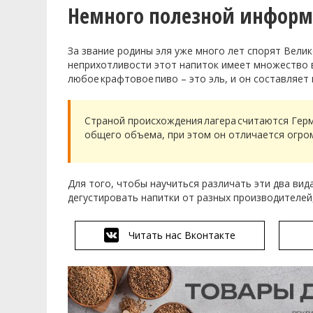
Немного полезной инфор
За звание родины эля уже
много лет спорят
Велик
неприхотливости этот напиток имеет множество в
любое
крафтовое
пиво – это эль, и он составляет
Страной происхождения
лагера
считаются Герм
общего объема, при этом он отличается огро
Для того
,
чтобы научиться различать эти два вид
дегустировать напитки от разных производителей,
Читать нас Вконтакте