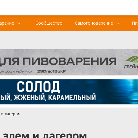
арение
Сообщество
Самогоноварение
Пи
 и лагером
 элем и лагером