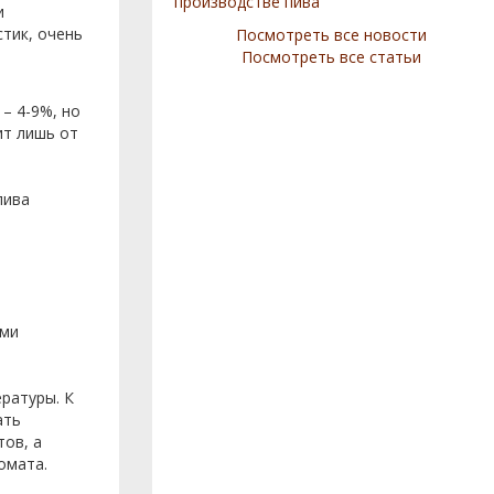
производстве пива
и
стик, очень
Посмотреть все новости
Посмотреть все статьи
 – 4-9%, но
ит лишь от
пива
ими
ратуры. К
ать
тов, а
омата.