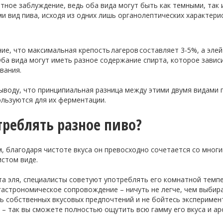
тное заблуждение, ведь оба вида могут быть как темными, так 
и вид пива, исходя из одних лишь органолептических характери
ние, что максимальная крепость
лагеров
составляет 3-5%, а элей
Оба вида могут иметь разное содержание спирта, которое завис
вания.
ыводу, что принципиальная разница между этими двумя видами 
льзуются для их ферментации.
треблять разное пиво?
м
, благодаря чистоте вкуса он превосходно сочетается со мног
истом виде.
та эля, специалисты советуют употреблять его комнатной темпе
астрономическое сопровождение – ничуть не легче, чем выбир
 собственных вкусовых предпочтений и не бойтесь эксперимен
 – так вы сможете полностью ощутить всю гамму его вкуса и ар