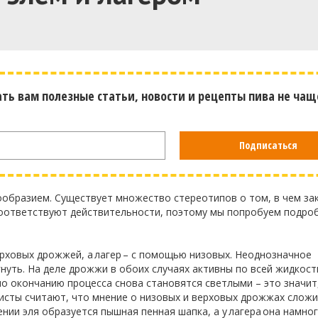
ать вам полезные статьи, новости и рецепты пива не чащ
Подписаться
образием. Существует множество стереотипов о том, в чем за
 соответствуют действительности, поэтому мы попробуем подро
ерховых дрожжей, а
лагер
– с помощью низовых. Неоднозначное
нуть. На деле дрожжи в обоих случаях активны по всей жидкост
по окончанию процесса снова становятся светлыми – это значит
листы считают, что мнение о низовых и верховых дрожжах слож
нии эля образуется пышная пенная шапка, а у
лагера
она намног