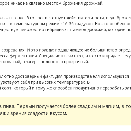
торое никак не связано местом брожения дрожжей.
эль – в тепле. Это соответствует действительности, ведь броже
рых – в температурном режиме 16-36 градусов. Но это особенно
 существует множество гибридных штаммов дрожжей, которые по
 созревания. И
это
правда: подавляющее их большинство опре
есса ферментации. Специалисты считают, что это и придает ему
утноватый, а
лагер
– полностью прозрачный.
олютно достоверный факт. Для производства эля используются
увствуют себя при высоких температурах. В
 сорт, который к тому же способен продуктивно перерабатыва
в пива. Первый получается более сладким и мягким, в т
чки зрения сладости вкусом.