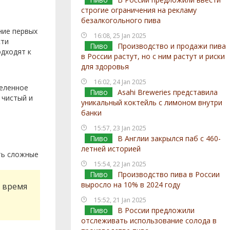
строгие ограничения на рекламу
безалкогольного пива
ние первых
16:08, 25 Jan 2025
сти
Пиво
Производство и продажи пива
дходят к
в России растут, но с ним растут и риски
для здоровья
16:02, 24 Jan 2025
деленное
Пиво
Asahi Breweries представила
 чистый и
уникальный коктейль с лимоном внутри
банки
15:57, 23 Jan 2025
Пиво
В Англии закрылся паб с 460-
летней историей
ть сложные
15:54, 22 Jan 2025
Пиво
Производство пива в России
выросло на 10% в 2024 году
о время
15:52, 21 Jan 2025
Пиво
В России предложили
отслеживать использование солода в