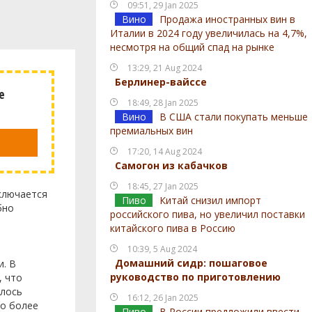
09:51, 29 Jan 2025
Вино
Продажа иностранных вин в
Италии в 2024 году увеличилась на 4,7%,
несмотря на общий спад на рынке
13:29, 21 Aug 2024
Берлинер-вайссе
е
18:49, 28 Jan 2025
Вино
В США стали покупать меньше
премиальных вин
17:20, 14 Aug 2024
Самогон из кабачков
18:45, 27 Jan 2025
ключается
Пиво
Китай снизил импорт
бно
российского пива, но увеличил поставки
китайского пива в Россию
10:39, 5 Aug 2024
Домашний сидр: пошаговое
и. В
руководство по приготовлению
, что
илось
16:12, 26 Jan 2025
о более
Пиво
В России предложили ввести