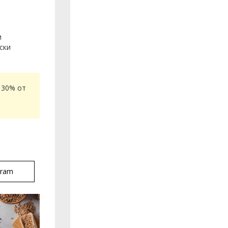
и
ски
 30% от
gram