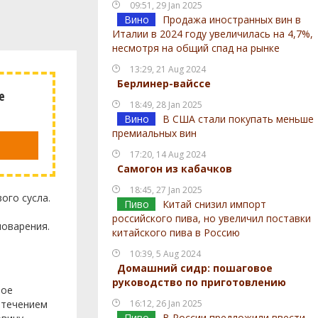
09:51, 29 Jan 2025
Вино
Продажа иностранных вин в
Италии в 2024 году увеличилась на 4,7%,
несмотря на общий спад на рынке
13:29, 21 Aug 2024
Берлинер-вайссе
е
18:49, 28 Jan 2025
Вино
В США стали покупать меньше
премиальных вин
17:20, 14 Aug 2024
Самогон из кабачков
18:45, 27 Jan 2025
ого сусла.
Пиво
Китай снизил импорт
российского пива, но увеличил поставки
новарения.
китайского пива в Россию
10:39, 5 Aug 2024
Домашний сидр: пошаговое
руководство по приготовлению
рое
С течением
16:12, 26 Jan 2025
Пиво
В России предложили ввести