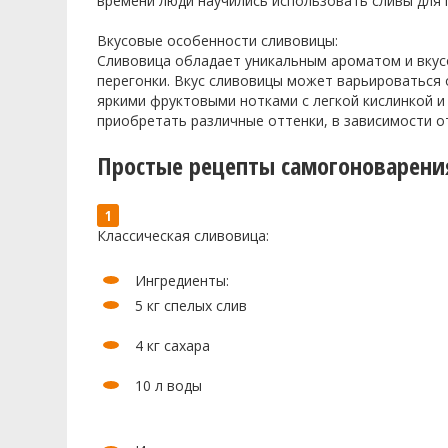
времени люди научились использовать сливы для 
Вкусовые особенности сливовицы:
Сливовица обладает уникальным ароматом и вкус
перегонки. Вкус сливовицы может варьироваться 
яркими фруктовыми нотками с легкой кислинкой и
приобретать различные оттенки, в зависимости о
Простые рецепты самогоноварени
Классическая сливовица:
Ингредиенты:
5 кг спелых слив
4 кг сахара
10 л воды