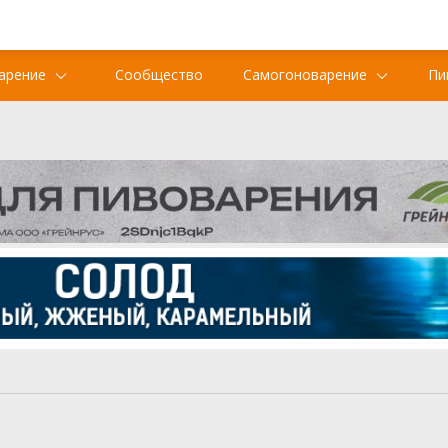
арение
Сообщество
Самогоноварение
Пи