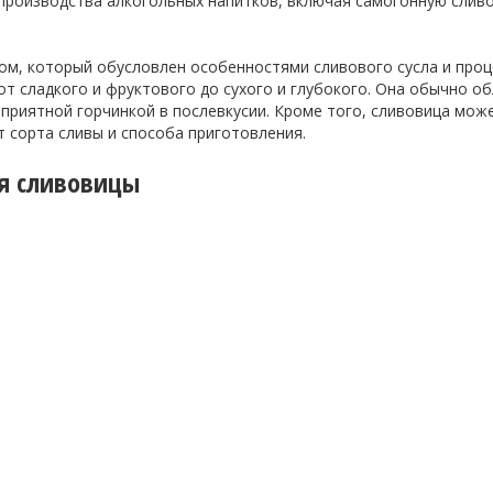
производства алкогольных напитков, включая самогонную сливо
ом, который обусловлен особенностями сливового сусла и про
от сладкого и фруктового до сухого и глубокого. Она обычно о
 приятной горчинкой в послевкусии. Кроме того, сливовица мож
т сорта сливы и способа приготовления.
я сливовицы