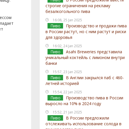
вицу.
строгие ограничения на рекламу
безалкогольного пива
цессом
16:08, 25 Jan 2025
бладает
Пиво
Производство и продажи пива
ет
в России растут, но с ним растут и риски
для здоровья
16:02, 24 Jan 2025
Пиво
Asahi Breweries представила
уникальный коктейль с лимоном внутри
банки
15:57, 23 Jan 2025
Пиво
В Англии закрылся паб с 460-
летней историей
15:54, 22 Jan 2025
Пиво
Производство пива в России
выросло на 10% в 2024 году
15:52, 21 Jan 2025
Пиво
В России предложили
отслеживать использование солода в