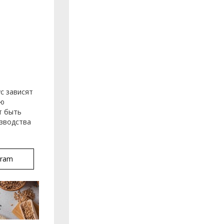
с зависят
ою
т быть
изводства
gram