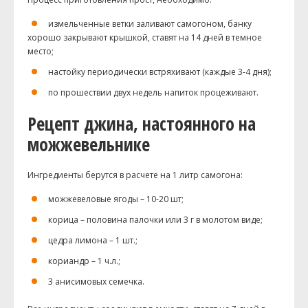
измельченные ветки заливают самогоном, банку
хорошо закрывают крышкой, ставят на 14 дней в темное
место;
настойку периодически встряхивают (каждые 3-4 дня);
по прошествии двух недель напиток процеживают.
Рецепт джина, настоянного на
можжевельнике
Ингредиенты берутся в расчете на 1 литр самогона:
можжевеловые ягоды – 10-20 шт;
корица – половина палочки или 3 г в молотом виде;
цедра лимона – 1 шт.;
кориандр – 1 ч.л.;
3
анисимовых
семечка.