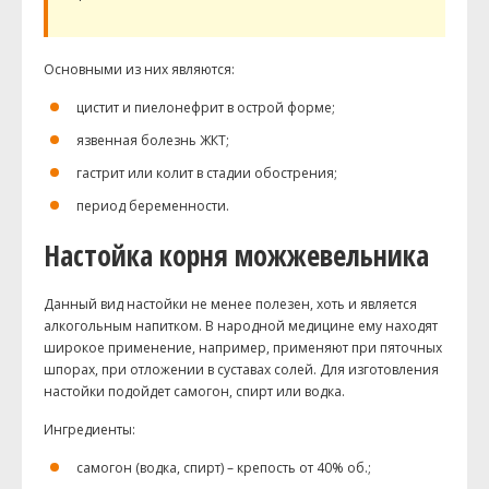
Основными из них являются:
цистит и пиелонефрит в острой форме;
язвенная болезнь
ЖКТ
;
гастрит или колит в стадии обострения;
период беременности.
Настойка корня можжевельника
Данный вид настойки не менее полезен, хоть и является
алкогольным напитком. В народной медицине ему находят
широкое применение, например, применяют при пяточных
шпорах, при отложении в суставах солей. Для изготовления
настойки подойдет самогон, спирт или водка.
Ингредиенты:
самогон (водка, спирт) – крепость от 40% об.;