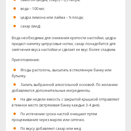
вода – 100 мл;
цедра лимона или лайма – ½ плода;
сахар (мед).
Вода необходима для снижения крепости настойки, цедра
придаст напитку цитрусовые нотки, сахар понадобится для
смягчения вкуса настойки и сделает ее вкус более сладким.
Приготовление:
Ягоды растолочь, высыпать в стеклянную банку или
бутылку.
Залить выбранной алкогольной основой. По желанию
добавляются дополнительные ингредиенты.
На две недели емкость с закрытой крышкой отправляют
в темное место (встряхивая банку каждые 3-4 дня).
По истечении срока настой очищают путем
процеживания через марлю или ситечко.
По вкусу добавляют сахар или мед.