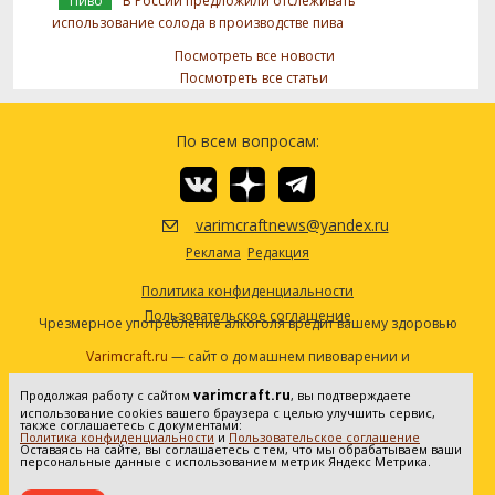
Пиво
В России предложили отслеживать
использование солода в производстве пива
Посмотреть все новости
Посмотреть все статьи
По всем вопросам:
varimcraftnews@yandex.ru
Реклама
Редакция
Политика конфиденциальности
Пользовательское соглашение
Чрезмерное употребление алкоголя вредит вашему здоровью
Varimcraft.ru
— сайт о домашнем пивоварении и
самогоноварении.
varimcraft.ru
Продолжая работу с сайтом
, вы подтверждаете
Сетевое издание «Варимкрафт». Зарегистрировано в
использование cookies вашего браузера с целью улучшить сервис,
Федеральной службе по надзору в сфере связи, информационных
также соглашаетесь с документами:
Политика конфиденциальности
и
Пользовательское соглашение
технологий и массовых коммуникаций (Роскомнадзор). Реестровая
Оставаясь на сайте, вы соглашаетесь с тем, что мы обрабатываем ваши
персональные данные с использованием метрик Яндекс Метрика.
запись ЭЛ No ФС77-80936 от 25.05.2021. Все права защищены. 16+