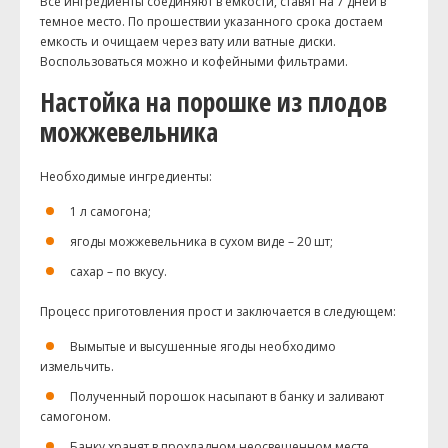
Все ингредиенты соединяют в емкости, ставят на 7 дней в
темное место. По прошествии указанного срока достаем
емкость и очищаем через вату или ватные диски.
Воспользоваться можно и кофейными фильтрами.
Настойка на порошке из плодов
можжевельника
Необходимые ингредиенты:
1 л самогона;
ягоды можжевельника в сухом виде – 20 шт;
сахар – по вкусу.
Процесс приготовления прост и заключается в следующем:
Вымытые и высушенные ягоды необходимо
измельчить.
Полученный порошок насыпают в банку и заливают
самогоном.
Банку хранят в прохладном неосвещенном месте.