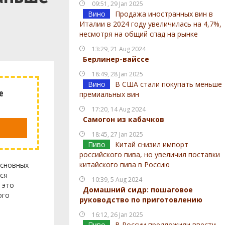
09:51, 29 Jan 2025
Вино
Продажа иностранных вин в
Италии в 2024 году увеличилась на 4,7%,
несмотря на общий спад на рынке
13:29, 21 Aug 2024
Берлинер-вайссе
18:49, 28 Jan 2025
Вино
В США стали покупать меньше
е
премиальных вин
17:20, 14 Aug 2024
Самогон из кабачков
18:45, 27 Jan 2025
Пиво
Китай снизил импорт
российского пива, но увеличил поставки
китайского пива в Россию
основных
ся
10:39, 5 Aug 2024
 это
Домашний сидр: пошаговое
ого
руководство по приготовлению
16:12, 26 Jan 2025
Пиво
В России предложили ввести