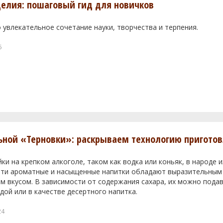
елия: пошаговый гид для новичков
 увлекательное сочетание науки, творчества и терпения.
5
ьной «Терновки»: раскрываем технологию пригото
и на крепком алкоголе, таком как водка или коньяк, в народе 
 Эти ароматные и насыщенные напитки обладают выразительны
м вкусом. В зависимости от содержания сахара, их можно подав
дой или в качестве десертного напитка.
24