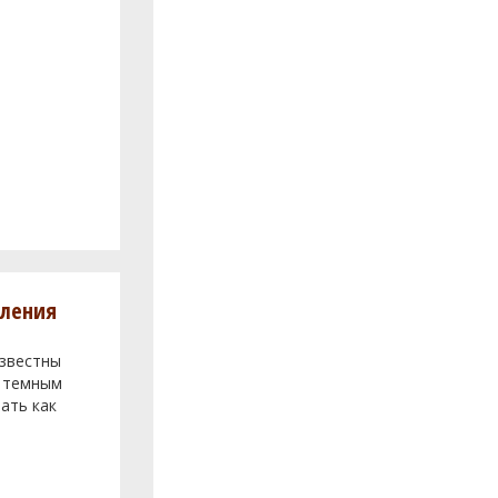
вления
известны
м темным
ать как