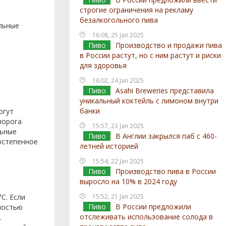
строгие ограничения на рекламу
безалкогольного пива
льные
16:08, 25 Jan 2025
Пиво
Производство и продажи пива
в России растут, но с ним растут и риски
и
для здоровья
16:02, 24 Jan 2025
Пиво
Asahi Breweries представила
уникальный коктейль с лимоном внутри
банки
огут
порога
15:57, 23 Jan 2025
льные
Пиво
В Англии закрылся паб с 460-
остепенное
летней историей
15:54, 22 Jan 2025
Пиво
Производство пива в России
выросло на 10% в 2024 году
C. Если
15:52, 21 Jan 2025
Пиво
В России предложили
ностью
отслеживать использование солода в
.