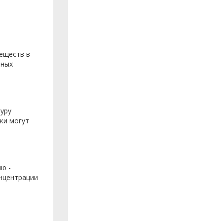
еществ в
ьных
уру
жи могут
ю -
нцентрации