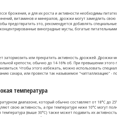
се брожения, и для их роста и активности необходимы питате
единений, витаминов и минералов, дрожжи могут замедлить свою
тобы предотвратить это, рекомендуется добавлять специальные
 концентрированные виноградные мусты, богатые питательным
ет затормозить или прекратить активность дрожжей. Дрожжи м
ольной крепости, обычно до 14-16% об. При превышении этого 
ановиться. Чтобы этого избежать, можно использовать специа
нию сахара, или провести так называемое "чапталлизацию" - п
окая температура
атурном диапазоне, который обычно составляет от 18°C до 25°
ляют свою активность, а при температуре ниже 10°C могут пол
я температура (выше 30°C) также может подавить их активность