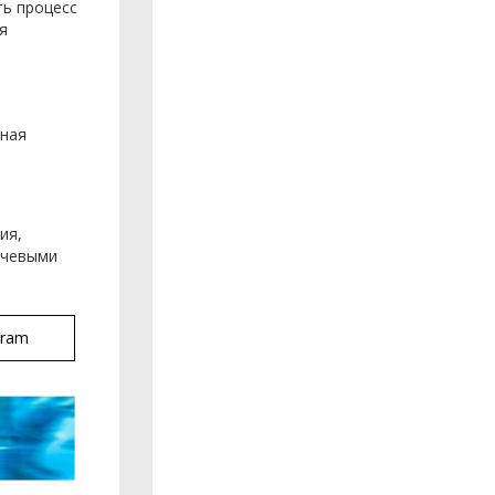
ь процесс
я
ьная
о
ия,
ючевыми
gram