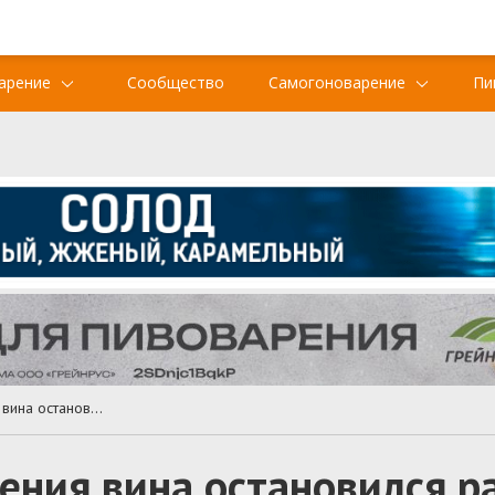
арение
Сообщество
Самогоноварение
Пи
Почему процесс брожения вина остановился раньше времени? Советы для домашних виноделов
ения вина остановился р