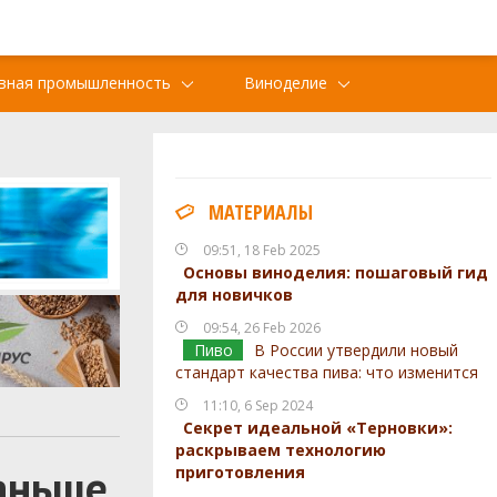
вная промышленность
Виноделие
МАТЕРИАЛЫ
09:51, 18 Feb 2025
Основы виноделия: пошаговый гид
для новичков
09:54, 26 Feb 2026
Пиво
В России утвердили новый
стандарт качества пива: что изменится
11:10, 6 Sep 2024
Секрет идеальной «Терновки»:
раскрываем технологию
аньше
приготовления