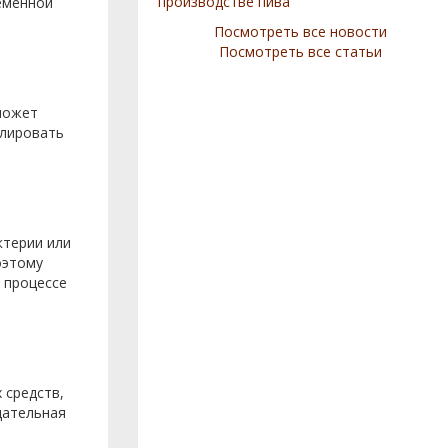
производстве пива
еменной
Посмотреть все новости
Посмотреть все статьи
 может
олировать
ктерии или
оэтому
 процессе
 средств,
щательная