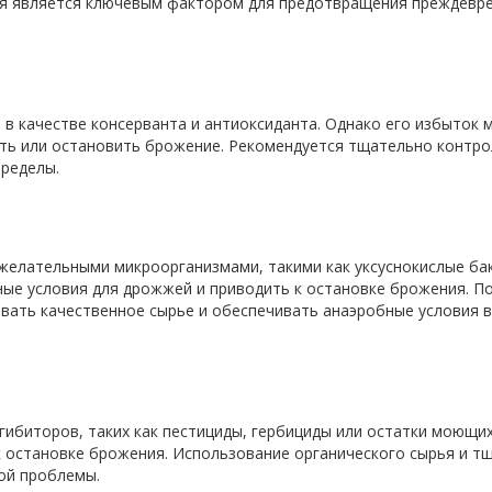
я является ключевым фактором для предотвращения преждевр
 в качестве консерванта и антиоксиданта. Однако его избыток
ить или остановить брожение. Рекомендуется тщательно контр
пределы.
ежелательными микроорганизмами, такими как уксуснокислые ба
ные условия для дрожжей и приводить к остановке брожения. П
вать качественное сырье и обеспечивать анаэробные условия в
гибиторов, таких как пестициды, гербициды или остатки моющих
к остановке брожения. Использование органического сырья и т
ой проблемы.