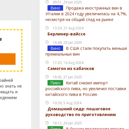
09:51, 29 Jan 2025
Вино
Продажа иностранных вин в
Италии в 2024 году увеличилась на 4,7%,
несмотря на общий спад на рынке
13:29, 21 Aug 2024
Берлинер-вайссе
е
18:49, 28 Jan 2025
Вино
В США стали покупать меньше
премиальных вин
17:20, 14 Aug 2024
Самогон из кабачков
18:45, 27 Jan 2025
райней
Пиво
Китай снизил импорт
но знать не
российского пива, но увеличил поставки
очищать и
китайского пива в Россию
людением
10:39, 5 Aug 2024
Домашний сидр: пошаговое
руководство по приготовлению
16:12, 26 Jan 2025
Пиво
В России предложили ввести