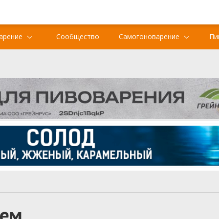
арение
Сообщество
Самогоноварение
Пи
лем