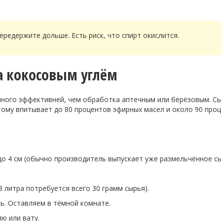
редержите дольше. Есть риск, что спирт окислится.
а кокосовым углём
много эффективней, чем обработка аптечным или берёзовым. Сы
тому впитывает до 80 процентов эфирных масел и около 90 про
о 4 см (обычно производитель выпускает уже размельчённое сы
3 литра потребуется всего 30 грамм сырья).
ь. Оставляем в тёмной комнате.
ю или вату.