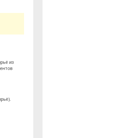
рьё из
центов
рьё).