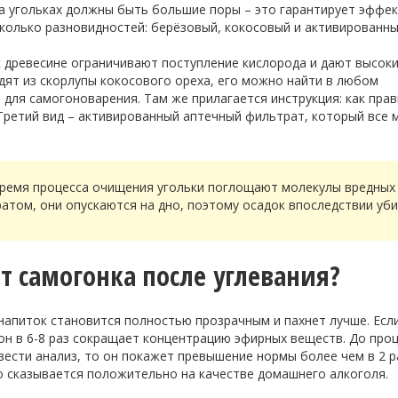
на угольках должны быть большие поры – это гарантирует эффе
сколько разновидностей: берёзовый, кокосовый и активированны
 древесине ограничивают поступление кислорода и дают высок
ят из скорлупы кокосового ореха, его можно найти в любом
 для самогоноварения. Там же прилагается инструкция: как пра
 Третий вид – активированный аптечный фильтрат, который все 
время процесса очищения угольки поглощают молекулы вредных
атом, они опускаются на дно, поэтому осадок впоследствии уб
ет самогонка после
углевания
?
 напиток становится полностью прозрачным и пахнет лучше. Есл
 он в 6-8 раз сокращает концентрацию эфирных веществ. До проц
вести анализ, то он покажет превышение нормы более чем в 2 р
то сказывается положительно на качестве домашнего алкоголя.