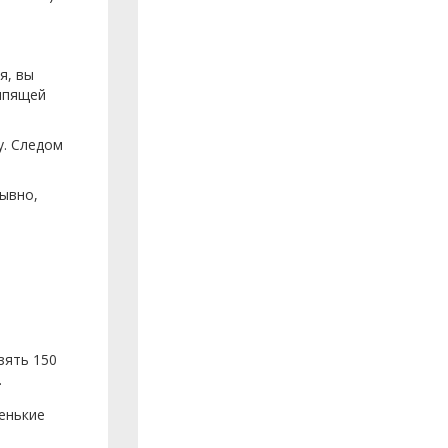
я, вы
кипящей
у. Следом
рывно,
зять 150
.
енькие