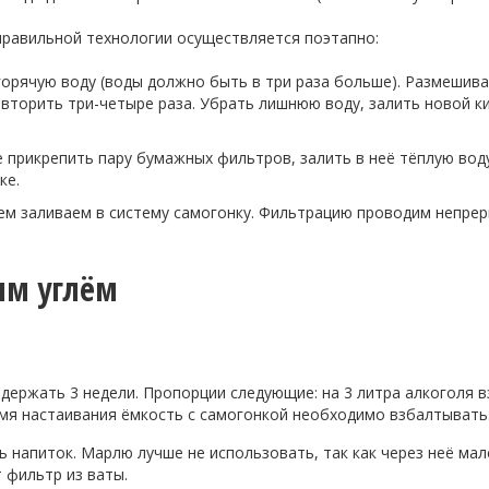
правильной технологии осуществляется поэтапно:
горячую воду (воды должно быть в три раза больше). Размешива
повторить три-четыре раза. Убрать лишнюю воду, залить новой 
е прикрепить пару бумажных фильтров, залить в неё тёплую вод
ке.
ем заливаем в систему самогонку. Фильтрацию проводим непре
ым углём
держать 3 недели. Пропорции следующие: на 3 литра алкоголя в
емя настаивания ёмкость с самогонкой необходимо взбалтывать
напиток. Марлю лучше не использовать, так как через неё мал
 фильтр из ваты.