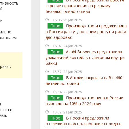
ктивность
строгие ограничения на рекламу
й.
безалкогольного пива
ий
16:08, 25 Jan 2025
Пиво
Производство и продажи пива
в России растут, но с ним растут и риски
вильно
для здоровья
мы знаем
16:02, 24 Jan 2025
Пиво
Asahi Breweries представила
уникальный коктейль с лимоном внутри
банки
ирают.
15:57, 23 Jan 2025
Пиво
В Англии закрылся паб с 460-
летней историей
15:54, 22 Jan 2025
Пиво
Производство пива в России
выросло на 10% в 2024 году
и
есса в
15:52, 21 Jan 2025
аза.
Пиво
В России предложили
отслеживать использование солода в