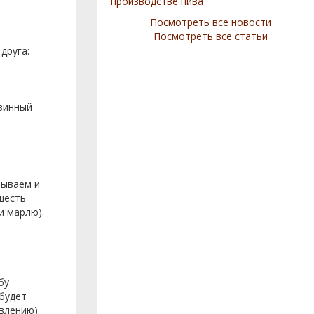
производстве пива
Посмотреть все новости
Посмотреть все статьи
 друга:
азинный
ываем и
шесть
и марлю).
бу
 будет
влению).