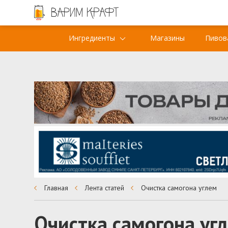
Ингредиенты
Магазины
Пивов
Главная
Лента статей
Очистка самогона углем
Очистка самогона уг