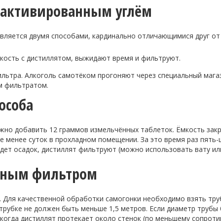
а активированным углём
вляется двумя способами, кардинально отличающимися друг от
кость с дистиллятом, выжидают время и фильтруют.
ильтра. Алкоголь самотёком прогоняют через специальный маг
м фильтратом.
особа
жно добавить 12 граммов измельчённых таблеток.
Ёмкость
закр
 менее суток в прохладном помещении. За это время раз пять-
дет осадок, дистиллят фильтруют (можно использовать вату ил
льным фильтром
. Для качественной обработки самогонки необходимо взять тру
трубке не должен быть меньше 1,5 метров. Если диаметр трубы
 когда дистиллят протекает около стенок (по меньшему сопроти