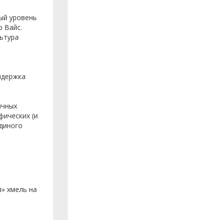
ный уровень
р Вайс.
льтура
ыдержка
ычных
фических (и
адиного
» хмель на