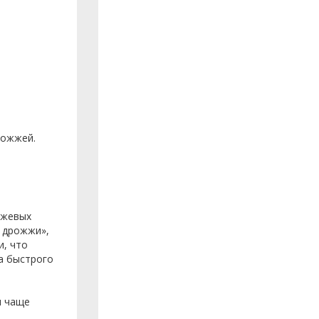
рожжей.
жжевых
е дрожжи»,
и, что
а быстрого
и чаще