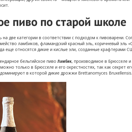
осит.
ое пиво по старой школе
 на две категории в соответствии с подходом к пивоварени. Со
емейство ламбиков, фламандский красный эль, коричневый эль «
юда еще относятся дикие и кислые эли, созданные крафтерами С
гендарное бельгийское пиво
Ламбик
, производимое в Брюсселе и
можно только в Брюсселе и его окрестностях, так как секрет ег
доминируют в которой дикие дрожжи Brettanomyces Bruxellensis