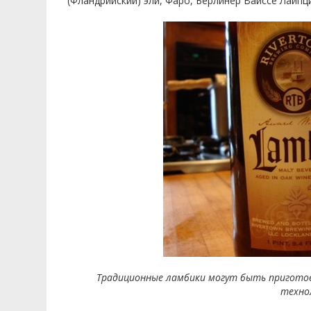
(Фландрийский) эли, Фаро, Берлинер Вайссе Лайпци
Традиционные ламбики могут быть приготовл
техно