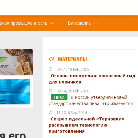
вная промышленность
Виноделие
МАТЕРИАЛЫ
09:51, 18 Feb 2025
Основы виноделия: пошаговый гид
для новичков
09:54, 26 Feb 2026
Пиво
В России утвердили новый
стандарт качества пива: что изменится
11:10, 6 Sep 2024
Секрет идеальной «Терновки»:
раскрываем технологию
я его
приготовления