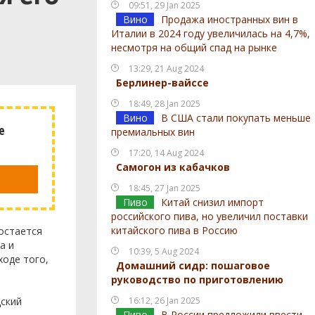
09:51, 29 Jan 2025
Вино
Продажа иностранных вин в
Италии в 2024 году увеличилась на 4,7%,
несмотря на общий спад на рынке
13:29, 21 Aug 2024
Берлинер-вайссе
18:49, 28 Jan 2025
Вино
В США стали покупать меньше
е
премиальных вин
17:20, 14 Aug 2024
Самогон из кабачков
18:45, 27 Jan 2025
Пиво
Китай снизил импорт
российского пива, но увеличил поставки
китайского пива в Россию
 остается
а и
10:39, 5 Aug 2024
ходе того,
Домашний сидр: пошаговое
руководство по приготовлению
дский
16:12, 26 Jan 2025
Пиво
В России предложили ввести