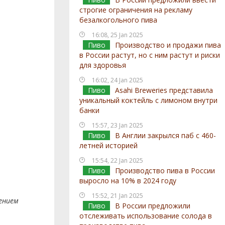
строгие ограничения на рекламу
безалкогольного пива
16:08, 25 Jan 2025
Пиво
Производство и продажи пива
в России растут, но с ним растут и риски
для здоровья
16:02, 24 Jan 2025
Пиво
Asahi Breweries представила
уникальный коктейль с лимоном внутри
банки
15:57, 23 Jan 2025
Пиво
В Англии закрылся паб с 460-
летней историей
15:54, 22 Jan 2025
Пиво
Производство пива в России
выросло на 10% в 2024 году
15:52, 21 Jan 2025
ением
Пиво
В России предложили
отслеживать использование солода в