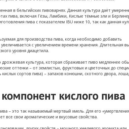
еленная в бельгийских пивоварнях. Данная культура даёт умерен
тах пива, включая Гёзы, Ламбики, Кислые тёмные эли и Берлине
готовления пива с показателем IBU ниже 10, так как данная ку
льзуемая для производства пива, когда необходимо добавить
 увеличивается с увеличением времени хранения. Длительная в
изкого уровня диацетила.
то дрожжевая культура, которая сбраживает пиво медленнее об
ские оттенки – от землистых, фруктовых и цветочных до специ
ь кислых сортов пива) – запахов конюшни, скотного двора, лош
 компонент кислого пива
ива – это так называемый мертвый хмель. Для его «умертвления
яет все свои ароматические и вкусовые свойства.
онсервации, других свойств – мощного хмелевого аромата или