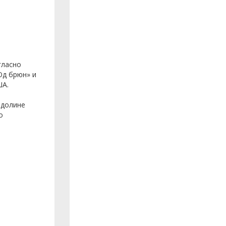
гласно
Од брюн» и
ША.
 долине
о
.