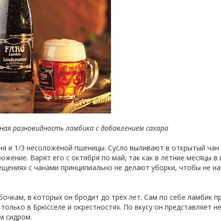
рная разновидность ламбика с добавлением сахара
ня и 1/3 несоложёной пшеницы. Сусло выливают в открытый чан
ение. Варят его с октября по май, так как в летние месяцы в 
ещениях с чанами принципиально не делают уборки, чтобы не н
очкам, в которых он бродит до трёх лет. Сам по себе ламбик п
только в Брюсселе и окрестностях. По вкусу он представляет н
м сидром.