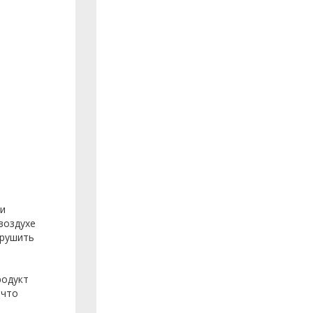
 и
воздухе
арушить
родукт
ечто