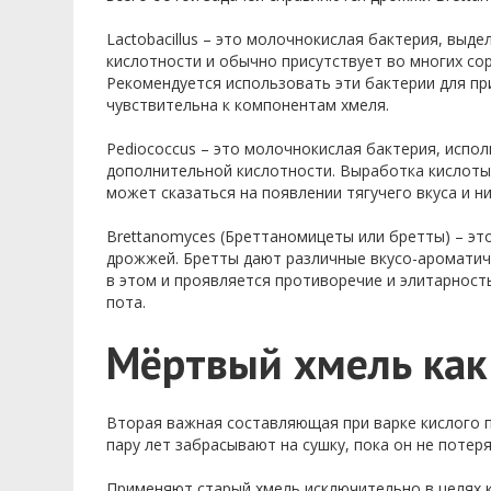
Lactobacillus – это молочнокислая бактерия, выд
кислотности и обычно присутствует во многих сор
Рекомендуется использовать эти бактерии для при
чувствительна к компонентам хмеля.
Pediococcus – это молочнокислая бактерия, испо
дополнительной кислотности. Выработка кислоты
может сказаться на появлении тягучего вкуса и н
Brettanomyces (Бреттаномицеты или бретты) – э
дрожжей. Бретты дают различные вкусо-ароматиче
в этом и проявляется противоречие и элитарност
пота.
Мёртвый хмель как
Вторая важная составляющая при варке кислого п
пару лет забрасывают на сушку, пока он не потер
Применяют старый хмель исключительно в целях к