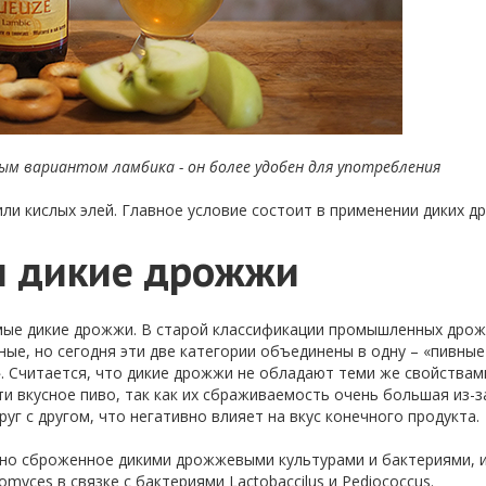
ым вариантом ламбика - он более удобен для употребления
ли кислых элей. Главное условие состоит в применении диких д
ы дикие дрожжи
емые дикие дрожжи. В старой классификации промышленных дро
ные, но сегодня эти две категории объединены в одну – «пивны
. Считается, что дикие дрожжи не обладают теми же свойствам
и вкусное пиво, так как их сбраживаемость очень большая из-з
уг с другом, что негативно влияет на вкус конечного продукта.
чно сброженное дикими дрожжевыми культурами и бактериями, 
myces в связке с бактериями Lactobaccilus и Pediococcus.