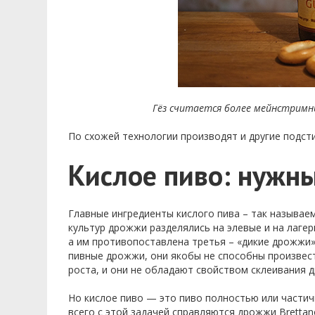
Гёз считается более мейнстримн
По схожей технологии производят и другие подсти
Кислое пиво: нужн
Главные ингредиенты кислого пива – так называ
культур дрожжи разделялись на элевые и на лагер
а им противопоставлена третья – «дикие дрожжи»
пивные дрожжи, они якобы не способны произвест
роста, и они не обладают свойством склеивания др
Но кислое пиво — это пиво полностью или части
всего с этой задачей справляются дрожжи Brettano