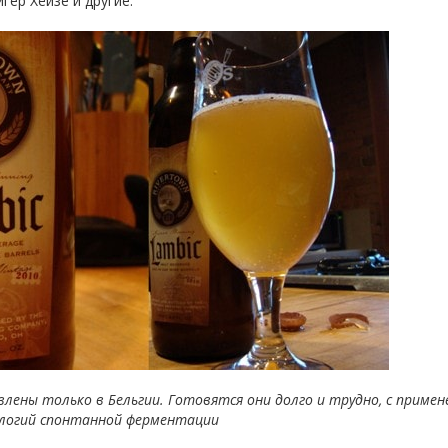
гер Хёйзе и другие.
ены только в Бельгии. Готовятся они долго и трудно, с примен
логий спонтанной ферментации