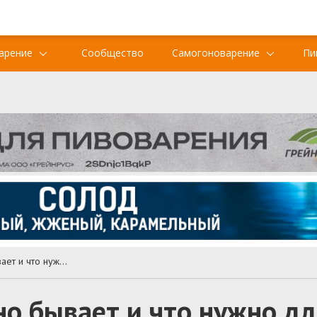
арение
Сообщество
Самогоноварение
Пи
Кислое пиво: какое оно бывает и что нужно для его приготовления
но бывает и что нужно дл