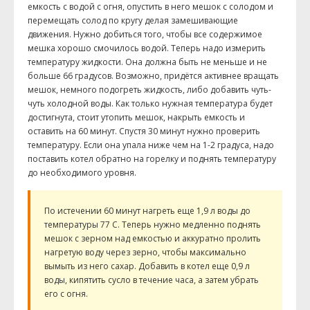
емкость с водой с огня, опустить в него мешок с солодом и
перемещать солод по кругу делая замешивающие
движения. Нужно добиться того, чтобы все содержимое
мешка хорошо смочилось водой. Теперь надо измерить
температуру жидкости. Она должна быть не меньше и не
больше 66 градусов. Возможно, придётся активнее вращать
мешок, немного подогреть жидкость, либо добавить чуть-
чуть холодной воды. Как только нужная температура будет
достигнута, стоит утопить мешок, накрыть емкость и
оставить на 60 минут. Спустя 30 минут нужно проверить
температуру. Если она упала ниже чем на 1-2 градуса, надо
поставить котел обратно на горелку и поднять температуру
до необходимого уровня.
По истечении 60 минут нагреть еще 1,9 л воды до
температуры 77 C. Теперь нужно медленно поднять
мешок с зерном над емкостью и аккуратно пролить
нагретую воду через зерно, чтобы максимально
вымыть из него сахар. Добавить в котел еще 0,9 л
воды, кипятить сусло в течение часа, а затем убрать
его с огня.