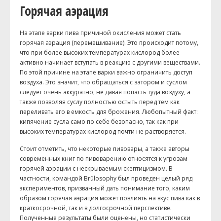
Горячая аэрация
На этапе варки пива причиной окисления может стать
горячая аэрация (перемешивание). Это происходит потому,
что при более высоких температурах кислород более
активно начинает вступать в реакцию с другими веществами.
По этой причине на этапе варки важно ограничить доступ
воздуха. Это значит, что обращаться с затором и суслом
следует очень аккуратно, не давая попасть туда воздуху, а
также позволяя суслу полностью остыть перед тем как
переливать его в емкость для брожения. Любопытный факт:
кипячение сусла само по себе безопасно, так как при
высоких температурах кислород почти не растворяется.
Стоит отметить, что некоторые пивовары, а также авторы
современных книг по пивоварению относятся к угрозам
горячей аэрации с нескрываемым скептицизмом. В
частности, командой Brülosophy был проведен целый ряд
экспериментов, призванный дать понимание того, каким
образом горячая аэрация может повлиять на вкус пива как в
краткосрочной, так и в долгосрочной перспективе.
Полученные результаты были оценены, но статистически