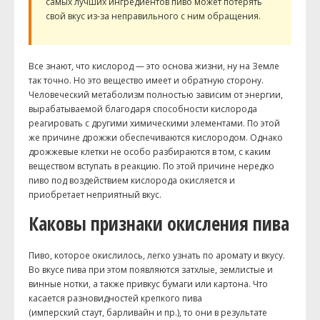
самых лучших ингредиентов пиво может потерять
свой вкус из-за неправильного с ним обращения.
Все знают, что кислород — это основа жизни, ну на Земле
так точно. Но это вещество имеет и обратную сторону.
Человеческий метаболизм полностью зависим от энергии,
вырабатываемой благодаря способности кислорода
реагировать с другими химическими элементами. По этой
же причине дрожжи обеспечиваются кислородом. Однако
дрожжевые клетки не особо разбираются в том, с каким
веществом вступать в реакцию. По этой причине нередко
пиво под воздействием кислорода окисляется и
приобретает неприятный вкус.
Каковы признаки окисления пива
Пиво, которое окислилось, легко узнать по аромату и вкусу.
Во вкусе пива при этом появляются затхлые, землистые и
винные нотки, а также привкус бумаги или картона. Что
касается разновидностей крепкого пива
(имперский стаут, барливайн и пр.), то они в результате