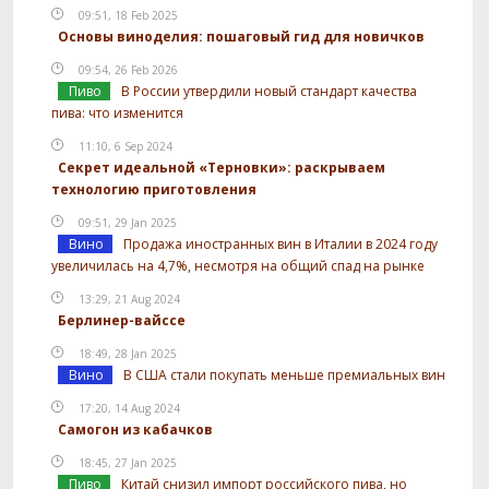
09:51, 18 Feb 2025
Основы виноделия: пошаговый гид для новичков
09:54, 26 Feb 2026
Пиво
В России утвердили новый стандарт качества
пива: что изменится
11:10, 6 Sep 2024
Секрет идеальной «Терновки»: раскрываем
технологию приготовления
09:51, 29 Jan 2025
Вино
Продажа иностранных вин в Италии в 2024 году
увеличилась на 4,7%, несмотря на общий спад на рынке
13:29, 21 Aug 2024
Берлинер-вайссе
18:49, 28 Jan 2025
Вино
В США стали покупать меньше премиальных вин
17:20, 14 Aug 2024
Самогон из кабачков
18:45, 27 Jan 2025
Пиво
Китай снизил импорт российского пива, но