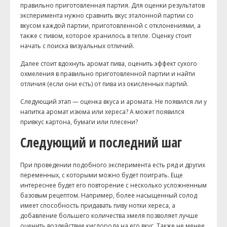
правильно приготовленная партия. Для оценки результатов
эксперимента нужно сравнить вкус эталонной партии со
вкусом каждой партии, приготовленной с отклонениями, а
также с пивом, которое хранилось в тепле. Оценку стоит
начать с поиска визуальных отличий.
Далее стоит вдохнуть аромат пива, оценить эффект сухого
охмеления в правильно приготовленной партии и найти
отличия (если они есть) от пива из окисленных партий.
Следующий этап — оценка вкуса и аромата. Не появился ли у
напитка аромат изюма или хереса? А может появился
привкус картона, бумаги или плесени?
Следующий и последний шаг
При проведении подобного эксперимента есть ряд и других
переменных, с которыми можно будет поиграть. Еще
интереснее будет его повторение с несколько усложненным
базовым рецептом. Например, более насыщенный солод
имеет способность придавать пиву нотки хереса, а
добавление большего количества хмеля позволяет лучше
оценить воздействие кислорода на его вкус. Также не менее