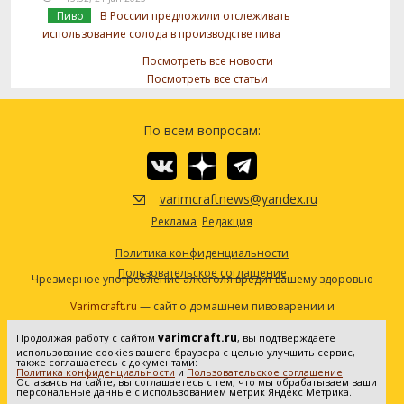
Пиво
В России предложили отслеживать
использование солода в производстве пива
Посмотреть все новости
Посмотреть все статьи
По всем вопросам:
varimcraftnews@yandex.ru
Реклама
Редакция
Политика конфиденциальности
Пользовательское соглашение
Чрезмерное употребление алкоголя вредит вашему здоровью
Varimcraft.ru
— сайт о домашнем пивоварении и
самогоноварении.
varimcraft.ru
Продолжая работу с сайтом
, вы подтверждаете
Сетевое издание «Варимкрафт». Зарегистрировано в
использование cookies вашего браузера с целью улучшить сервис,
Федеральной службе по надзору в сфере связи, информационных
также соглашаетесь с документами:
Политика конфиденциальности
и
Пользовательское соглашение
технологий и массовых коммуникаций (Роскомнадзор). Реестровая
Оставаясь на сайте, вы соглашаетесь с тем, что мы обрабатываем ваши
персональные данные с использованием метрик Яндекс Метрика.
запись ЭЛ No ФС77-80936 от 25.05.2021. Все права защищены. 16+