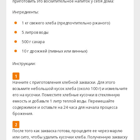
приготовить это восхитительное напиток у себя дома:
Ингредиенты:
1 кг свежего хлеба (предпочтительно ржаного)
5 литров воды
500 г сахара
10 г дрожжей (пивных или винных)
Инструкции:
Начните с приготовления хлебной закваски. Для этого
возьмите небольшой кусок хлеба (около 100 г) и измельчите
его на кусочки. Поместите хлебные кусочки в стеклянную
емкость и добавьте 1 литр теплой воды. Перемешайте
содержимое и оставьте на 24 часа для начала процесса
брожения.
После того как закваска готова, процедите ее через марлю
или сито, чтобы удалить кусочки хлеба. Полученную закваску