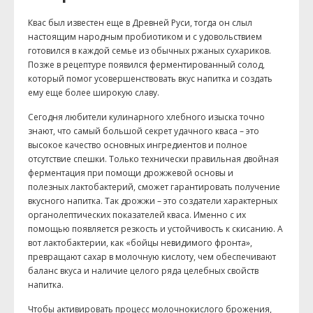
Квас был известен еще в Древней Руси, тогда он слыл
настоящим народным пробиотиком и с удовольствием
готовился в каждой семье из обычных ржаных сухариков.
Позже в рецептуре появился ферментированный солод,
который помог усовершенствовать вкус напитка и создать
ему еще более широкую славу.
Сегодня любители кулинарного хлебного изыска точно
знают, что самый большой секрет удачного кваса – это
высокое качество основных ингредиентов и полное
отсутствие спешки. Только технически правильная двойная
ферментация при помощи дрожжевой основы и
полезных лактобактерий, сможет гарантировать получение
вкусного напитка. Так дрожжи – это создатели характерных
органолептических показателей кваса. Именно с их
помощью появляется резкость и устойчивость к скисанию. А
вот лактобактерии, как «бойцы невидимого фронта»,
превращают сахар в молочную кислоту, чем обеспечивают
баланс вкуса и наличие целого ряда целебных свойств
напитка.
Чтобы активировать процесс молочнокислого брожения,