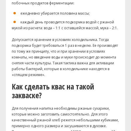
побочных продуктов ферментации:
ежедневно убирается половина массы;
каждый день проводится подкормка водой с ржаной
мукой из расчета: вода – 1:1 с оставшейся массой, мука – 2:1.
Допускается хранение в условиях холодильника. Тогда
подкормка будет требоваться 1 раз в неделю. Ее производят
по тому же принципу, что и при хранении в условиях
комнаты, но введение воды и муки происходит до момента
снятия части культуры. Такая тактика важна для активации
работы бактерий, которые в холодильнике находятся в
«спящем режиме».
Как сделать квас на такой
закваске?
Для получения напитка необходимы ржаные сухарики,
которые можно заготовить самостоятельно. Для этого
качественный ржаной хлеб режется небольшими кубиками,
примерно одного размера и засушиваются в духовке.