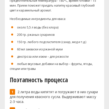
Предпочтительная температура - 180°C, время готовки – 15
мин. Прием поможет придать напитку красивый глубокий
цвет и карамельный аромат.
Необходимые ингредиенты для кваса:
около 5,5 л воды (без хлора)
200 гр. ржаных сухариков
150 гр. любого подсластителя (сахар, мед и т.д.)
60 мл закваски из ржаной муки
декстроза или изюм – для резкости
любые вкусовые добавки на выбор – фрукты, ягоды,
специи или травы
Поэтапность процесса
2 литра воды кипятят и погружают в них сухари
для получения квасного сусла. Выдерживают массу
2-3 часа.