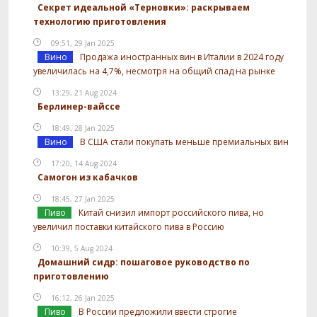
Секрет идеальной «Терновки»: раскрываем
технологию приготовления
09:51, 29 Jan 2025
Вино
Продажа иностранных вин в Италии в 2024 году
увеличилась на 4,7%, несмотря на общий спад на рынке
13:29, 21 Aug 2024
Берлинер-вайссе
18:49, 28 Jan 2025
Вино
В США стали покупать меньше премиальных вин
17:20, 14 Aug 2024
Самогон из кабачков
18:45, 27 Jan 2025
Пиво
Китай снизил импорт российского пива, но
увеличил поставки китайского пива в Россию
10:39, 5 Aug 2024
Домашний сидр: пошаговое руководство по
приготовлению
16:12, 26 Jan 2025
Пиво
В России предложили ввести строгие