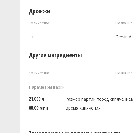
Дрожжи
Количество:
Название
1
шт
Gervin A
Другие ингредиенты
Количество:
Название
Параметры варки:
21.000 л
Размер партии перед кипячение
60.00 мин
Время кипячения
Температурные режимы затирания