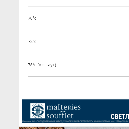
70°c
72°c
78°c (мэш-аут)