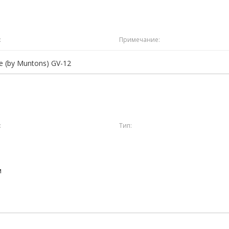
:
Примечание:
le (by Muntons) GV-12
:
Тип:
м