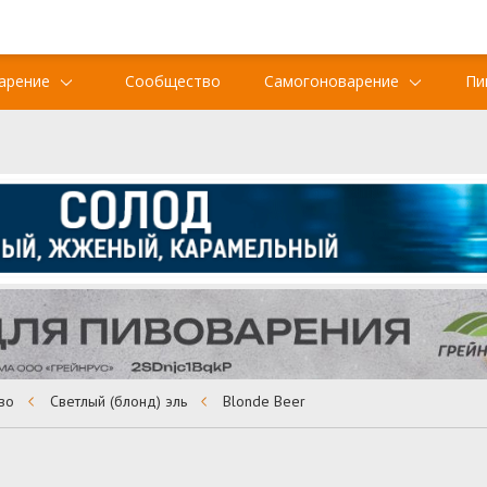
арение
Сообщество
Самогоноварение
Пи
во
Светлый (блонд) эль
Blonde Beer