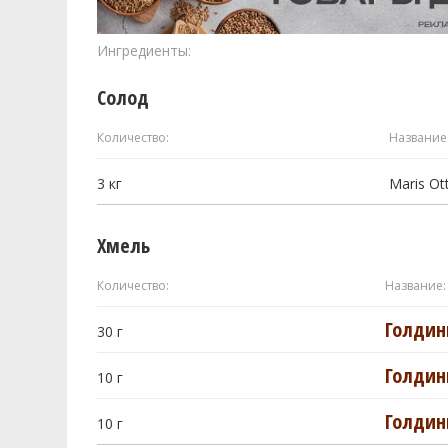
Ингредиенты:
Солод
Количество:
Название
3
кг
Maris Ot
Хмель
Количество:
Название:
Голдинг
30
г
Голдинг
10
г
Голдинг
10
г