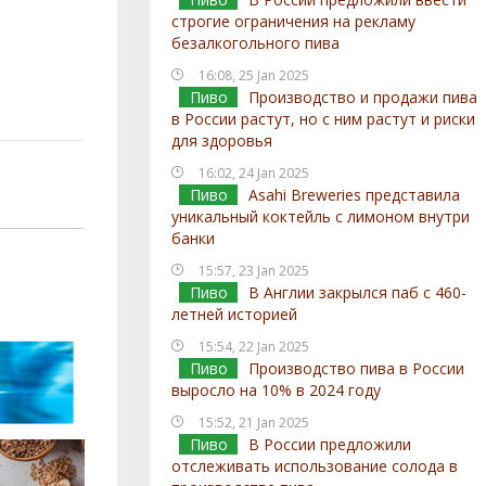
строгие ограничения на рекламу
безалкогольного пива
16:08, 25 Jan 2025
Пиво
Производство и продажи пива
в России растут, но с ним растут и риски
для здоровья
16:02, 24 Jan 2025
Пиво
Asahi Breweries представила
уникальный коктейль с лимоном внутри
банки
15:57, 23 Jan 2025
Пиво
В Англии закрылся паб с 460-
летней историей
15:54, 22 Jan 2025
Пиво
Производство пива в России
выросло на 10% в 2024 году
15:52, 21 Jan 2025
Пиво
В России предложили
отслеживать использование солода в