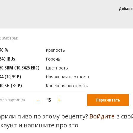
Добави
раметры:
540 %
Крепость
640 IBUs
Горечь
50 SRM (10.3425 EBC)
Цветность
44 (10,9° P)
Начальная плотность
10 SG (3° P)
Конечная плотность
Пересчитать
мер партии(л):
арили пиво по этому рецепту?
Войдите
в сво
ккаунт и напишите про это