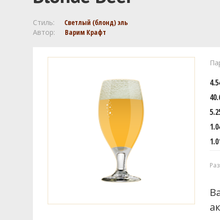
Стиль:
Светлый (блонд) эль
Автор:
Варим Крафт
Па
4.
40.
5.2
1.0
1.0
Раз
В
а