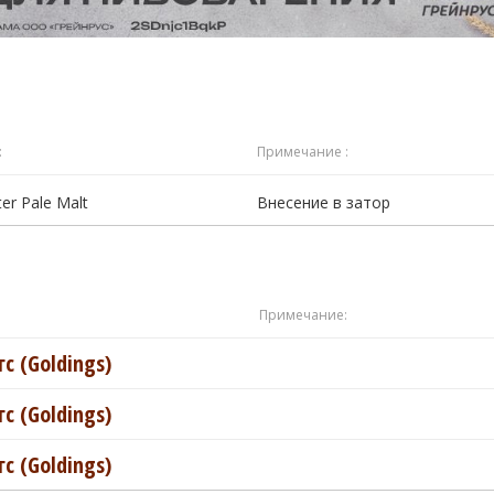
:
Примечание :
ter Pale Malt
Внесение в затор
Примечание:
с (Goldings)
с (Goldings)
с (Goldings)