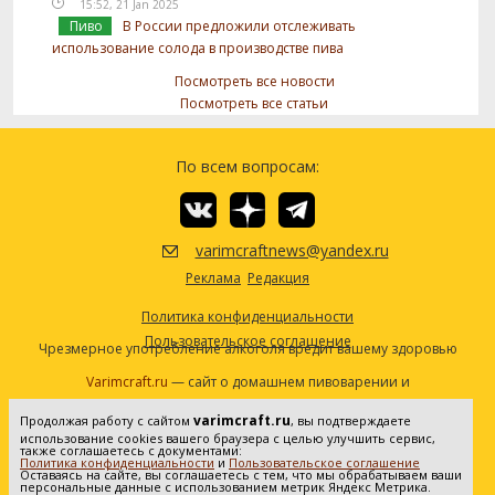
15:52, 21 Jan 2025
Пиво
В России предложили отслеживать
использование солода в производстве пива
Посмотреть все новости
Посмотреть все статьи
По всем вопросам:
varimcraftnews@yandex.ru
Реклама
Редакция
Политика конфиденциальности
Пользовательское соглашение
Чрезмерное употребление алкоголя вредит вашему здоровью
Varimcraft.ru
— сайт о домашнем пивоварении и
самогоноварении.
varimcraft.ru
Продолжая работу с сайтом
, вы подтверждаете
Сетевое издание «Варимкрафт». Зарегистрировано в
использование cookies вашего браузера с целью улучшить сервис,
Федеральной службе по надзору в сфере связи, информационных
также соглашаетесь с документами:
Политика конфиденциальности
и
Пользовательское соглашение
технологий и массовых коммуникаций (Роскомнадзор). Реестровая
Оставаясь на сайте, вы соглашаетесь с тем, что мы обрабатываем ваши
персональные данные с использованием метрик Яндекс Метрика.
запись ЭЛ No ФС77-80936 от 25.05.2021. Все права защищены. 16+