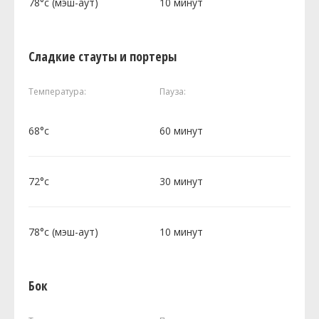
78°c (мэш-аут)
10 минут
Сладкие стауты и портеры
Температура:
Пауза:
68°c
60 минут
72°c
30 минут
78°c (мэш-аут)
10 минут
Бок