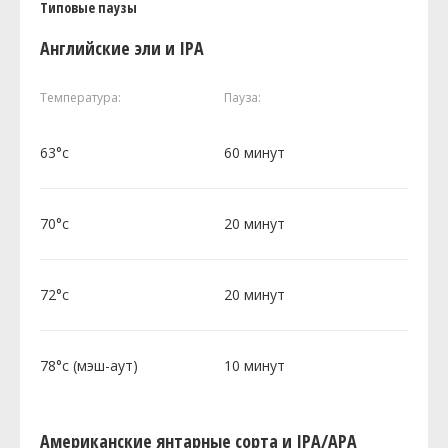
Типовые паузы
Английские эли и IPA
Температура:
Пауза:
63°c
60 минут
70°c
20 минут
72°c
20 минут
78°c (мэш-аут)
10 минут
Американские янтарные сорта и IPA/APA