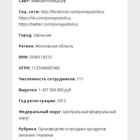
Сайт:
пивнаястолица.рф
Соц. сети:
http://facebook.com/pivnayastolica,
https://vk.com/pivnayastolica,
https://twitter.com/pivnayastolica
Город:
Удельная
Регион:
Московская область
ИНН:
5040119210
ОГРН:
1125040007465
Численность сотрудников:
111
Выручка:
1 437 938 000 руб
Год регистрации:
2012
Федеральный округ:
Центральный федеральный
округ
Рубрика:
Производство и продажа продуктов
питания / Напитки